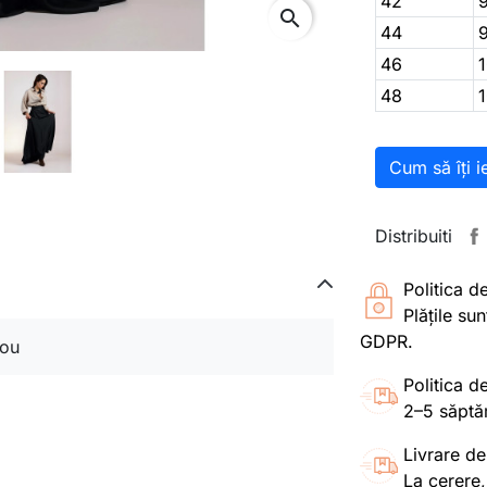
42
search
44
46
48
Cum să îți i
Distribuiti
Politica d
Plățile su
GDPR.
ou
Politica de
2–5 săptă
Livrare de
La cerere,