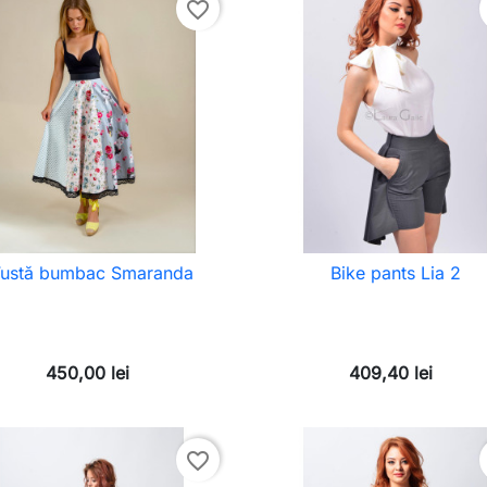
favorite_border
Fustă bumbac Smaranda
Bike pants Lia 2
450,00 lei
409,40 lei
favorite_border