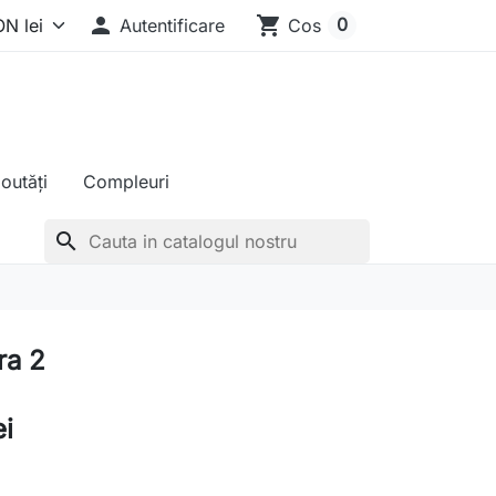

shopping_cart
0
Autentificare
Cos
outăți
Compleuri
search
ra 2
ei