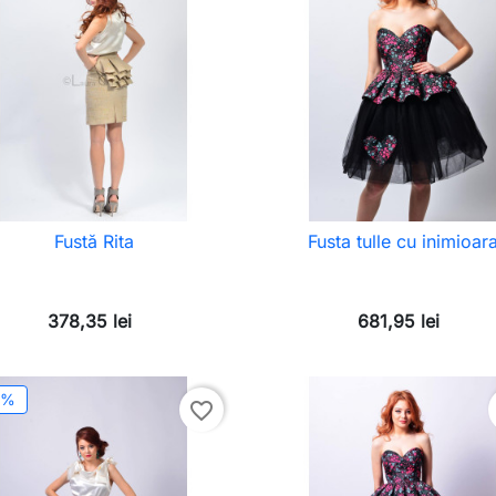
Fustă Rita
Fusta tulle cu inimioar
378,35 lei
681,95 lei
0%
favorite_border