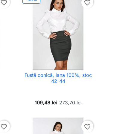
favorite_border
favorite_border
Fustă conică, lana 100%, stoc
42-44
109,48 lei
273,70 lei
favorite_border
favorite_border