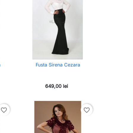
a
Fusta Sirena Cezara
649,00 lei
favorite_border
favorite_border