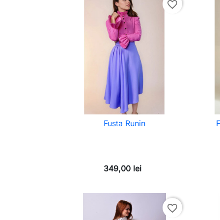
favorite_border
Fusta Runin
349,00 lei
favorite_border