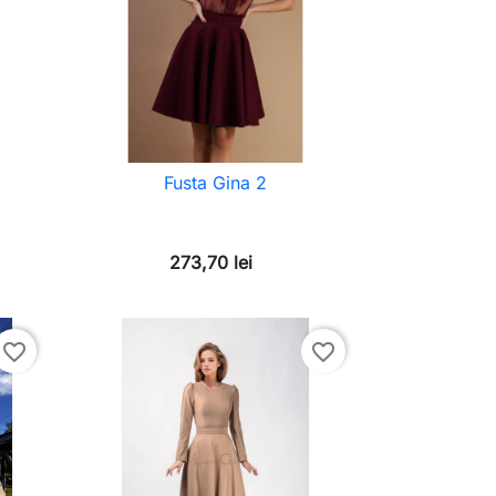
Fusta Gina 2
273,70 lei
favorite_border
favorite_border