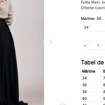
Fusta Maxi, b
Diferite culor
Marime: 34
Next

Tabel de
Mărime
B
34
36
38
40