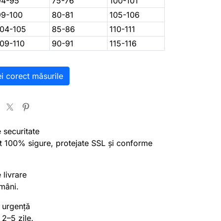
94-95
75-76
100-101
99-100
80-81
105-106
104-105
85-86
110-111
109-110
90-91
115-116
ei corect măsurile
e securitate
nt 100% sigure, protejate SSL și conforme
 livrare
mâni.
 urgență
 2–5 zile.