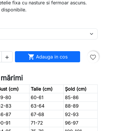
etelie fixa cu nasture si fermoar ascuns.
i disponibile.

Adauga in cos
favorite_border

 mărimi
ust (cm)
Talie (cm)
Șold (cm)
79-80
60-61
85-86
82-83
63-64
88-89
86-87
67-68
92-93
90-91
71-72
96-97