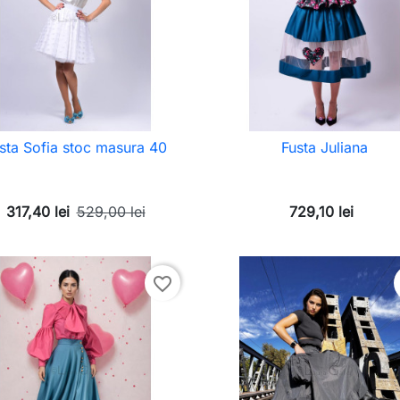
sta Sofia stoc masura 40
Fusta Juliana
317,40 lei
529,00 lei
729,10 lei
favorite_border