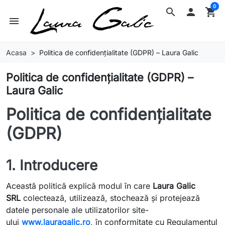
0
search

shopping_cart
menu
Acasa
Politica de confidențialitate (GDPR) – Laura Galic
Politica de confidențialitate (GDPR) –
Laura Galic
Politica de confidențialitate
(GDPR)
1. Introducere
Această politică explică modul în care
Laura Galic
SRL
colectează, utilizează, stochează și protejează
datele personale ale utilizatorilor site-
ului
www.lauragalic.ro
, în conformitate cu Regulamentul