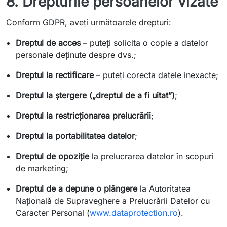
8. Drepturile persoanelor vizate
Conform GDPR, aveți următoarele drepturi:
Dreptul de acces
– puteți solicita o copie a datelor
personale deținute despre dvs.;
Dreptul la rectificare
– puteți corecta datele inexacte;
Dreptul la ștergere („dreptul de a fi uitat”)
;
Dreptul la restricționarea prelucrării
;
Dreptul la portabilitatea datelor
;
Dreptul de opoziție
la prelucrarea datelor în scopuri
de marketing;
Dreptul de a depune o plângere
la Autoritatea
Națională de Supraveghere a Prelucrării Datelor cu
Caracter Personal (
www.dataprotection.ro
).