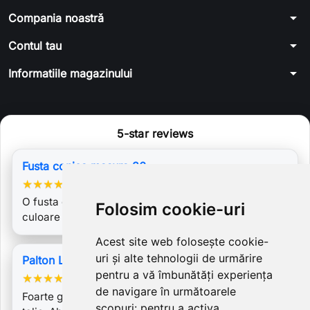
arrow_drop_down
Compania noastră
arrow_drop_down
Contul tau
arrow_drop_down
Informatiile magazinului
5-star reviews
Fusta conica masura 36
★
★
★
★
★
O fusta office foarte frumoasa, material grosut,
Folosim cookie-uri
culoare intensa!
Acest site web folosește cookie-
uri și alte tehnologii de urmărire
Palton Ligia 2
pentru a vă îmbunătăți experiența
★
★
★
★
★
de navigare în următoarele
Foarte gros, material din plin. Se aseaza frumos pe
scopuri:
pentru a activa