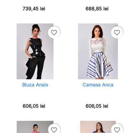
739,45 lei
688,85 lei
favorite_border
favorite_border
Bluza Anais
Camasa Anca
606,05 lei
606,05 lei
favorite_border
favorite_border