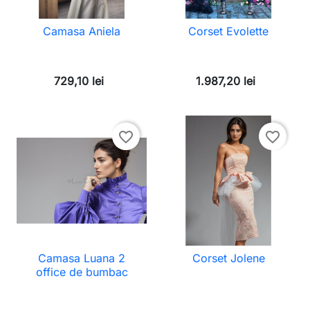
Camasa Aniela
Corset Evolette
729,10 lei
1.987,20 lei
favorite_border
favorite_border
Camasa Luana 2
Corset Jolene
office de bumbac