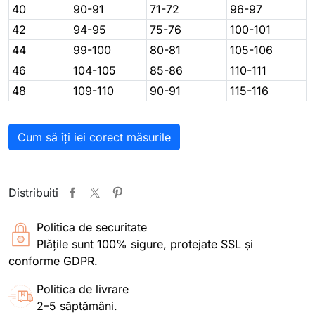
40
90-91
71-72
96-97
42
94-95
75-76
100-101
44
99-100
80-81
105-106
46
104-105
85-86
110-111
48
109-110
90-91
115-116
Cum să îți iei corect măsurile
Distribuiti
Politica de securitate
Plățile sunt 100% sigure, protejate SSL și
conforme GDPR.
Politica de livrare
2–5 săptămâni.