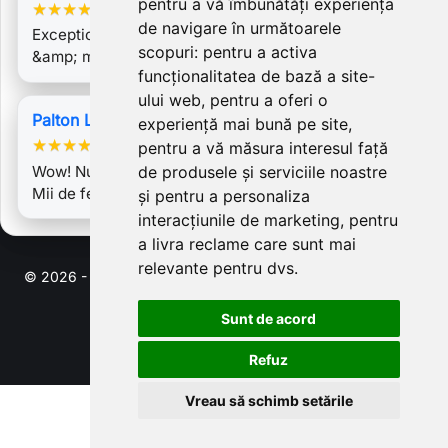
pentru a vă îmbunătăți experiența
★
★
★
★
★
de navigare în următoarele
Exceptional costumul. A venit perfect pe marime
scopuri:
pentru a activa
&amp; materialul este de calitate. Foarte…
funcționalitatea de bază a site-
ului web
,
pentru a oferi o
Palton Ligia 3
experiență mai bună pe site
,
★
★
★
★
★
pentru a vă măsura interesul față
Wow! Nu am vazut un palton mai frumos ca acesta !
de produsele și serviciile noastre
Mii de felicitari pentru creatiile…
și pentru a personaliza
interacțiunile de marketing
,
pentru
a livra reclame care sunt mai
relevante pentru dvs
.
© 2026 - Software pentru comert electronic de PrestaShop™
Sunt de acord
Refuz
Vreau să schimb setările