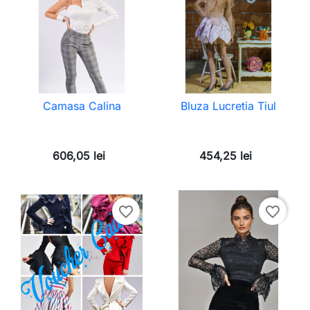
Camasa Calina
Bluza Lucretia Tiul
606,05 lei
454,25 lei
favorite_border
favorite_border