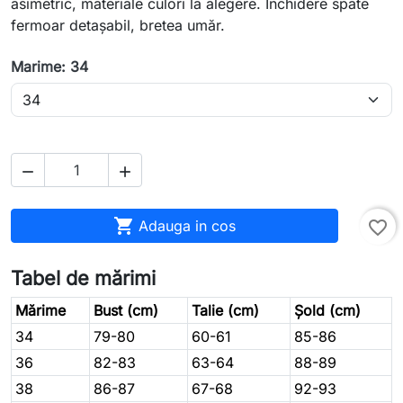
asimetric, materiale culori la alegere. Inchidere spate
fermoar detașabil, bretea umăr.
Marime: 34



Adauga in cos
favorite_border
Tabel de mărimi
Mărime
Bust (cm)
Talie (cm)
Șold (cm)
34
79-80
60-61
85-86
36
82-83
63-64
88-89
38
86-87
67-68
92-93