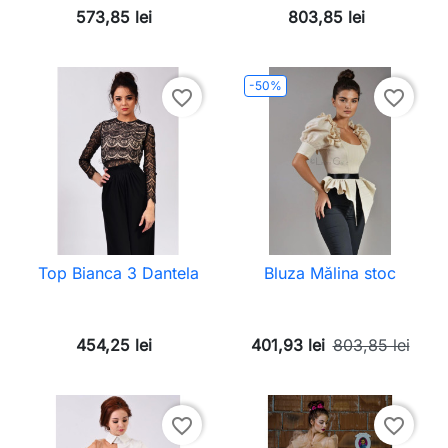
573,85 lei
803,85 lei
-50%
favorite_border
favorite_border
Top Bianca 3 Dantela
Bluza Mălina stoc
454,25 lei
401,93 lei
803,85 lei
favorite_border
favorite_border