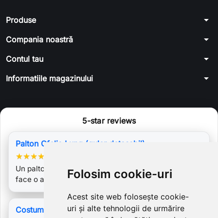
arrow_drop_down
Produse
arrow_drop_down
Compania noastră
arrow_drop_down
Contul tau
arrow_drop_down
Informatiile magazinului
5-star reviews
Palton Ofelia Lung (guler detasabil)
★
★
★
★
★
Un palton elegant, foarte reusit, superb. Nu puteam
Folosim cookie-uri
face o alegere mai buna! Laura,…
Acest site web folosește cookie-
uri și alte tehnologii de urmărire
Costum Helga