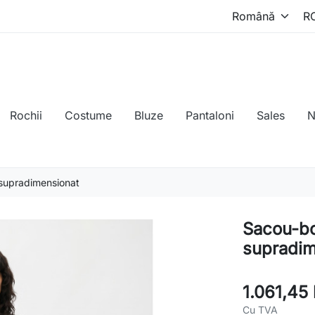
Rochii
Costume
Bluze
Pantaloni
Sales
N
 supradimensionat
Sacou-bo
supradim
1.061,45 
Cu TVA