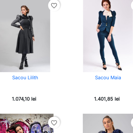
favorite_border
Sacou Lilith
Sacou Maia
1.074,10 lei
1.401,85 lei
favorite_border