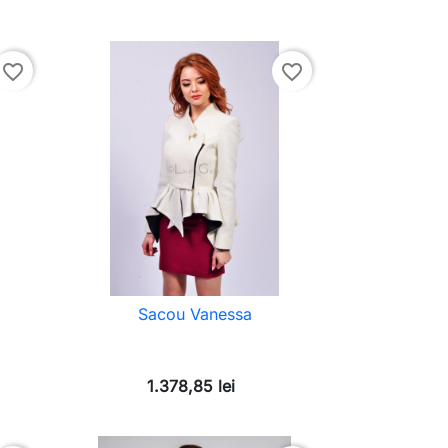
favorite_border
favorite_border
Sacou Vanessa
1.378,85 lei