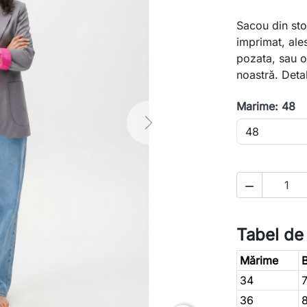
Sacou din st
imprimat, ale
pozata, sau o
noastră. Deta
Marime: 48
Next

Tabel de
Mărime
B
34
36