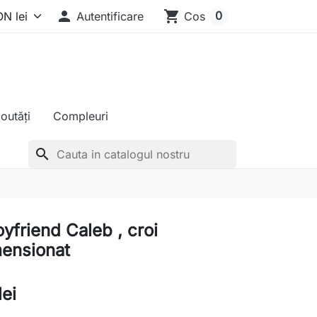

shopping_cart
0
Autentificare
Cos
outăți
Compleuri
search
yfriend Caleb , croi
ensionat
lei