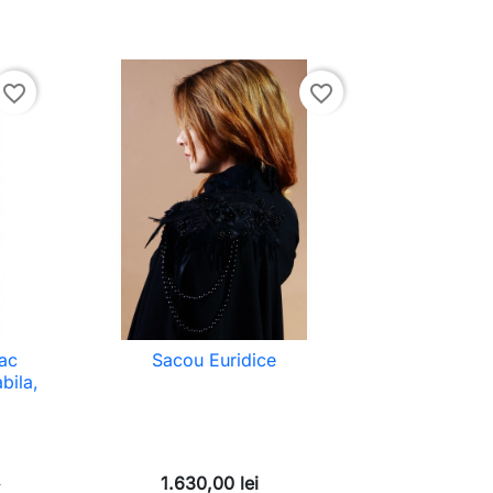
favorite_border
favorite_border
ac
Sacou Euridice
bila,
i
1.630,00 lei