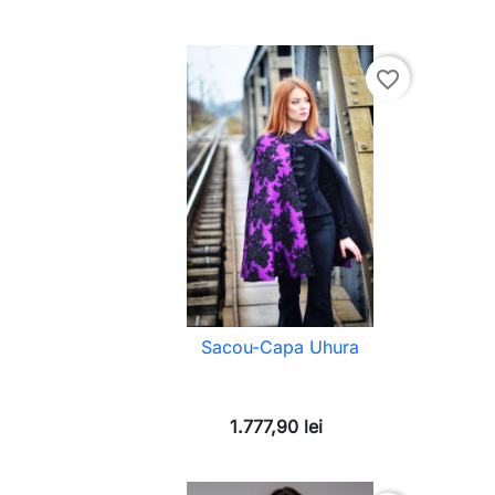
favorite_border
Sacou-Capa Uhura
1.777,90 lei