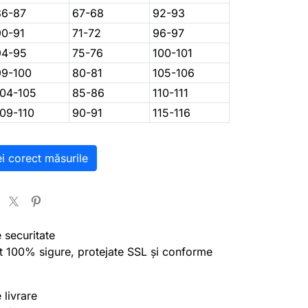
86-87
67-68
92-93
90-91
71-72
96-97
94-95
75-76
100-101
99-100
80-81
105-106
104-105
85-86
110-111
109-110
90-91
115-116
ei corect măsurile
e securitate
nt 100% sigure, protejate SSL și conforme
 livrare