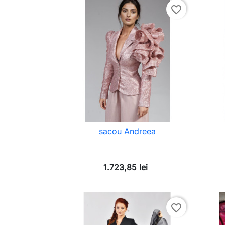
favorite_border
sacou Andreea
1.723,85 lei
favorite_border