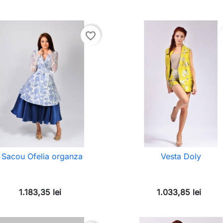
favorite_border
Sacou Ofelia organza
Vesta Doly
1.183,35 lei
1.033,85 lei