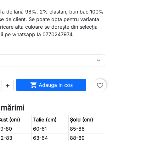
ofa de lână 98%, 2% elastan, bumbac 100%
se de client. Se poate opta pentru varianta
ricare alta culoare se dorește din selecția
lii pe whatsapp la 0770247974.

Adauga in cos
favorite_border

 mărimi
ust (cm)
Talie (cm)
Șold (cm)
79-80
60-61
85-86
82-83
63-64
88-89