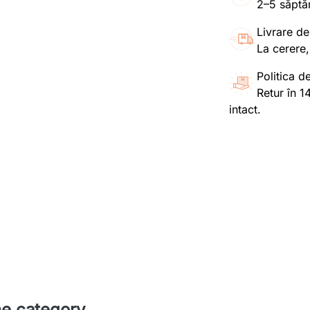
2–5 săptă
Livrare de
La cerere,
Politica de
Retur în 1
intact.
me category