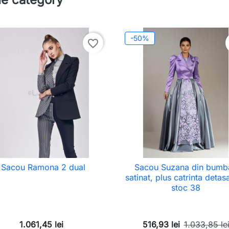
-50%
favorite_border
Sacou Ramona 2 dual
Sacou Suzana din bumb
satinat, plus catrinta detasa
stoc 38
1.061,45 lei
516,93 lei
1.033,85 le