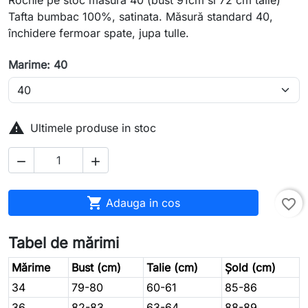
Rochie pe stoc măsură 40 (bust 91cm si 72 cm talie)
Tafta bumbac 100%, satinata. Măsură standard 40,
închidere fermoar spate, jupa tulle.
Marime: 40

Ultimele produse in stoc



Adauga in cos
favorite_border
Tabel de mărimi
Mărime
Bust (cm)
Talie (cm)
Șold (cm)
34
79-80
60-61
85-86
36
82-83
63-64
88-89