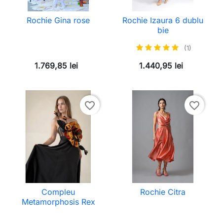
Rochie Gina rose
Rochie Izaura 6 dublu
bie
(1)
1.769,85 lei
1.440,95 lei
favorite_border
favorite_border
Compleu
Rochie Citra
Metamorphosis Rex