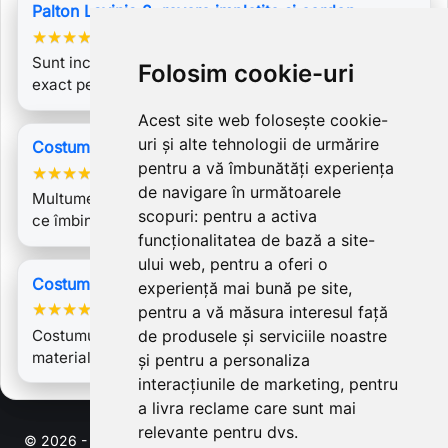
Palton Lavinia 2, revere impletite si cordon
★
★
★
★
★
Sunt incantata de acest produs ,am dat comanda
Folosim cookie-uri
exact pe dimensiunile mele .Felicitari…
Acest site web folosește cookie-
uri și alte tehnologii de urmărire
Costum Andreea
pentru a vă îmbunătăți experiența
★
★
★
★
★
de navigare în următoarele
Multumesc Laura Galic pentru acest costum de gală
scopuri:
pentru a activa
ce îmbină tradiționalul cu…
funcționalitatea de bază a site-
ului web
,
pentru a oferi o
Costum Gilda
experiență mai bună pe site
,
★
★
★
★
★
pentru a vă măsura interesul față
Costumul Gilda (pe care l-am comandat alegand
de produsele și serviciile noastre
materialul in carouri de la costumul…
și pentru a personaliza
interacțiunile de marketing
,
pentru
a livra reclame care sunt mai
relevante pentru dvs
.
© 2026 - Software pentru comert electronic de PrestaShop™