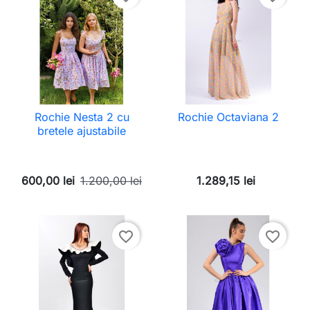
Rochie Nesta 2 cu
Rochie Octaviana 2
bretele ajustabile
600,00 lei
1.200,00 lei
1.289,15 lei
favorite_border
favorite_border