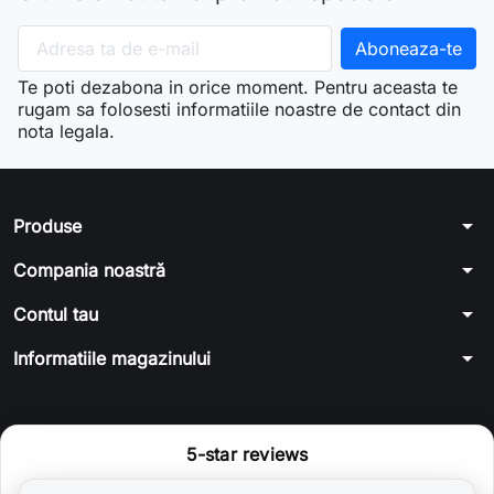
Te poti dezabona in orice moment. Pentru aceasta te
rugam sa folosesti informatiile noastre de contact din
nota legala.
arrow_drop_down
Produse
arrow_drop_down
Compania noastră
arrow_drop_down
Contul tau
arrow_drop_down
Informatiile magazinului
5-star reviews