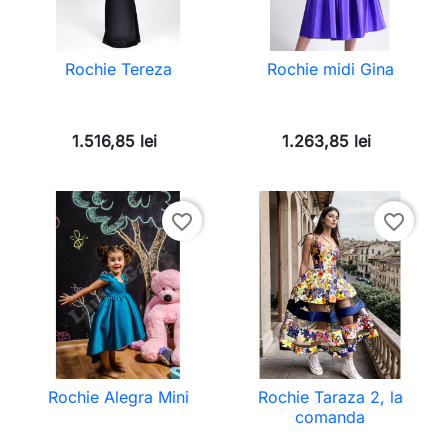
Rochie Tereza
Rochie midi Gina
1.516,85 lei
1.263,85 lei
favorite_border
favorite_border
Rochie Alegra Mini
Rochie Taraza 2, la
comanda