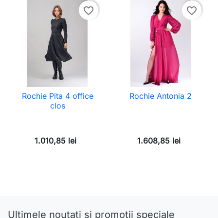
favorite_border
favorite_border
Rochie Pita 4 office
Rochie Antonia 2
clos
1.010,85 lei
1.608,85 lei
Ultimele noutati si promotii speciale