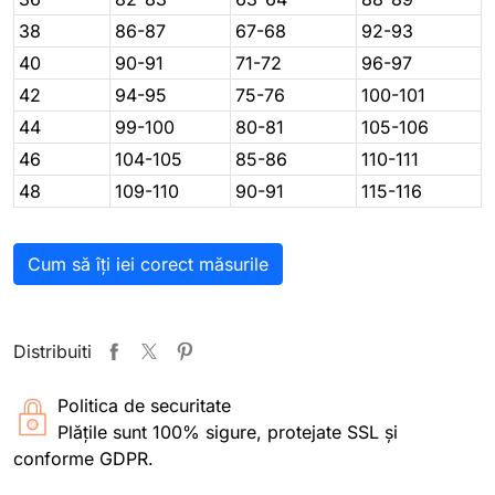
38
86-87
67-68
92-93
40
90-91
71-72
96-97
42
94-95
75-76
100-101
44
99-100
80-81
105-106
46
104-105
85-86
110-111
48
109-110
90-91
115-116
Cum să îți iei corect măsurile
Distribuiti
Politica de securitate
Plățile sunt 100% sigure, protejate SSL și
conforme GDPR.