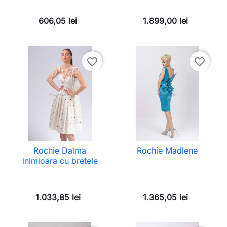
606,05 lei
1.899,00 lei
favorite_border
favorite_border
Rochie Dalma
Rochie Madlene
inimioara cu bretele
1.033,85 lei
1.365,05 lei