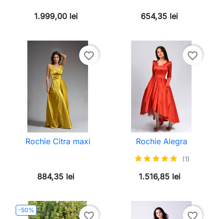
1.999,00 lei
654,35 lei
favorite_border
favorite_border
Rochie Citra maxi
Rochie Alegra
(1)
884,35 lei
1.516,85 lei
-50%
favorite_border
favorite_border