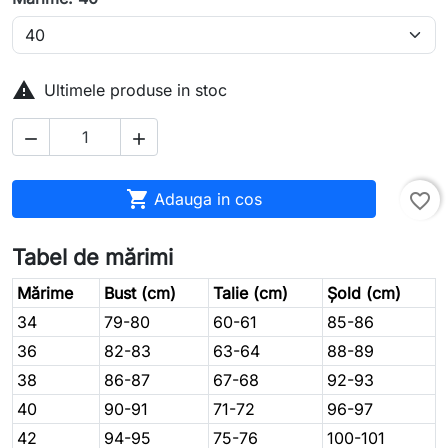

Ultimele produse in stoc



Adauga in cos
favorite_border
Tabel de mărimi
Mărime
Bust (cm)
Talie (cm)
Șold (cm)
34
79-80
60-61
85-86
36
82-83
63-64
88-89
38
86-87
67-68
92-93
40
90-91
71-72
96-97
42
94-95
75-76
100-101