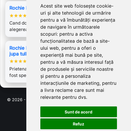
Acest site web folosește cookie-
Rochie Loredana 4
uri și alte tehnologii de urmărire
★
★
★
★
★
pentru a vă îmbunătăți experiența
Cand doresti sa te simti unica aceasta rochie este
de navigare în următoarele
alegerea potrivita. Este foarte comoda…
scopuri:
pentru a activa
funcționalitatea de bază a site-
Rochie Lucia, bust corset, inchidere cu fermoar,
ului web
,
pentru a oferi o
jupa tulle, tafta
experiență mai bună pe site
,
★
★
★
★
★
pentru a vă măsura interesul față
Prietena mea a comandat acest model si culoare. A
de produsele și serviciile noastre
fost spectaculoasa !!
și pentru a personaliza
interacțiunile de marketing
,
pentru
a livra reclame care sunt mai
relevante pentru dvs
.
© 2026 - Software pentru comert electronic de PrestaShop™
Sunt de acord
Refuz