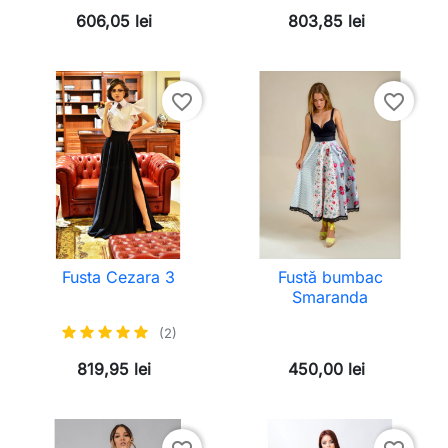
606,05 lei
803,85 lei
favorite_border
favorite_border
Fusta Cezara 3
Fustă bumbac
Smaranda
(2)
819,95 lei
450,00 lei