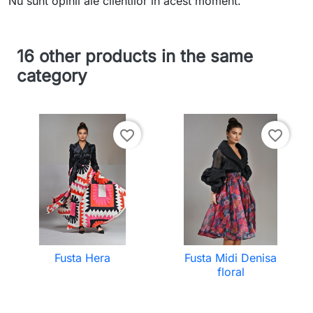
Nu sunt opinii ale clientilor in acest moment.
16 other products in the same
category
favorite_border
favorite_border
Fusta Hera
Fusta Midi Denisa
floral