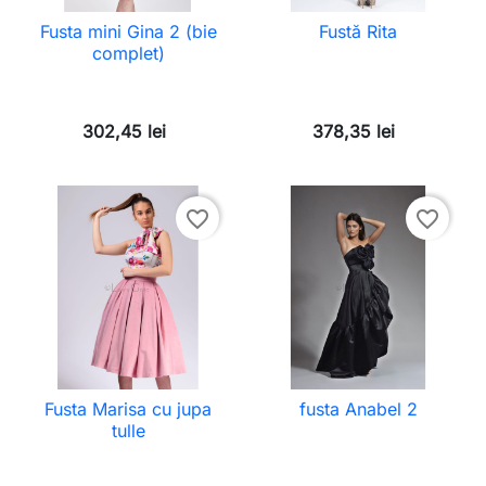
Fusta mini Gina 2 (bie
Fustă Rita
complet)
302,45 lei
378,35 lei
favorite_border
favorite_border
Fusta Marisa cu jupa
fusta Anabel 2
tulle