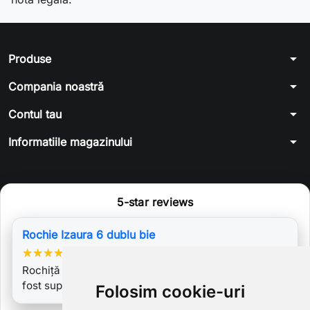
arrow_drop_down
Produse
arrow_drop_down
Compania noastră
arrow_drop_down
Contul tau
arrow_drop_down
Informatiile magazinului
5-star reviews
Rochie Izaura 6 dublu bie
★
★
★
★
★
Rochiță este superba!!!!!Materialul de calitate. Am
fost super mulțumită de rezultat.…
Folosim cookie-uri