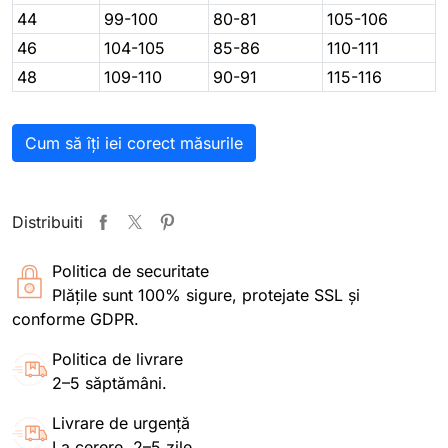
44
99-100
80-81
105-106
46
104-105
85-86
110-111
48
109-110
90-91
115-116
Cum să îți iei corect măsurile
Distribuiti
Politica de securitate
Plățile sunt 100% sigure, protejate SSL și
conforme GDPR.
Politica de livrare
2–5 săptămâni.
Livrare de urgență
La cerere, 2–5 zile.