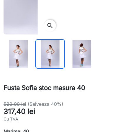
search
Fusta Sofia stoc masura 40
529,00 lei
(Salveaza 40%)
317,40 lei
Cu TVA
Marime: 40