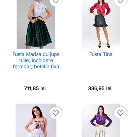
favorite_border
favorite_border
Fusta Marisa cu jupa
Fusta Tina
tulle, inchidere
fermoar, betelie fixa
711,85 lei
336,95 lei
favorite_border
favorite_border