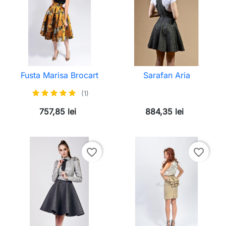
Fusta Marisa Brocart
Sarafan Aria
(1)
757,85 lei
884,35 lei
favorite_border
favorite_border