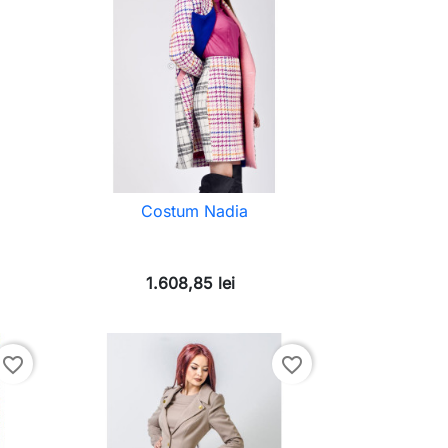
Costum Nadia
1.608,85 lei
favorite_border
favorite_border