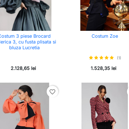
Costum 3 piese Brocard
Costum Zoe
erica 3, cu fusta plisata si
bluza Lucretia
(1)
2.128,65 lei
1.528,35 lei
favorite_border