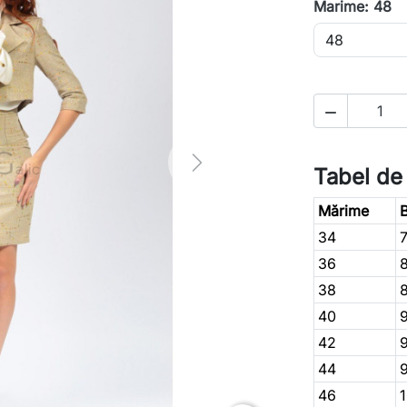
Marime: 48

Next
Tabel de
Mărime
B
34
36
38
40
42
44
46