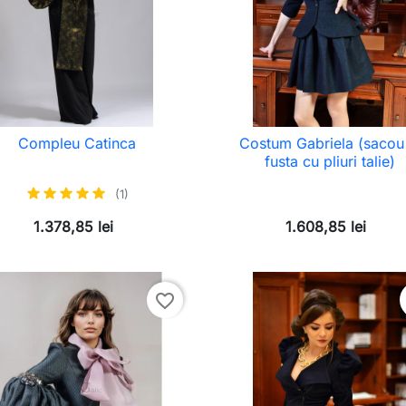
Compleu Catinca
Costum Gabriela (sacou 
fusta cu pliuri talie)
(1)
1.378,85 lei
1.608,85 lei
favorite_border