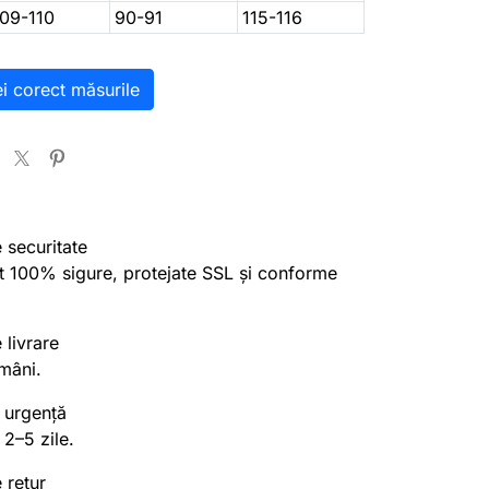
109-110
90-91
115-116
ei corect măsurile
e securitate
nt 100% sigure, protejate SSL și conforme
 livrare
mâni.
 urgență
 2–5 zile.
 retur