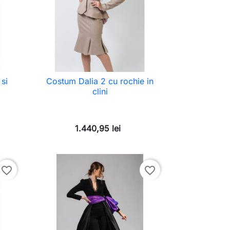
si
Costum Dalia 2 cu rochie in
clini
1.440,95 lei
favorite_border
favorite_border