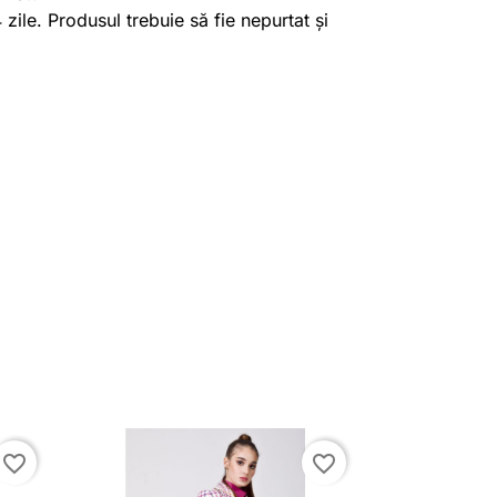
4 zile. Produsul trebuie să fie nepurtat și
favorite_border
favorite_border