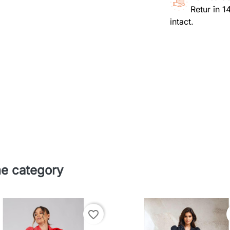
Retur în 1
intact.
me category
favorite_border