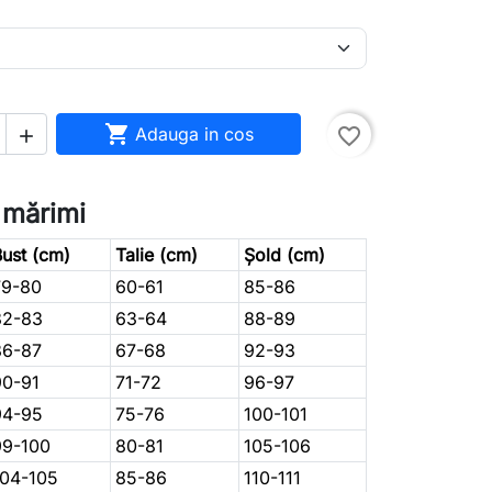

Adauga in cos
favorite_border

 mărimi
ust (cm)
Talie (cm)
Șold (cm)
79-80
60-61
85-86
82-83
63-64
88-89
86-87
67-68
92-93
90-91
71-72
96-97
94-95
75-76
100-101
99-100
80-81
105-106
104-105
85-86
110-111