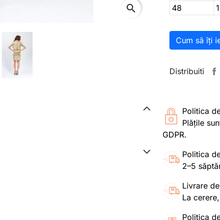
search
48
Cum să îți i
Distribuiti
Politica d
Plățile su
GDPR.
Politica de
2–5 săptă
Livrare de
La cerere,
Politica de