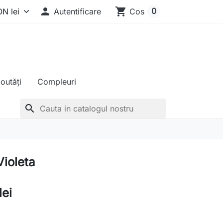

shopping_cart
0
Autentificare
Cos
outăți
Compleuri
search
ioleta
lei