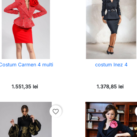
Costum Carmen 4 multi
costum Inez 4
1.551,35 lei
1.378,85 lei
favorite_border