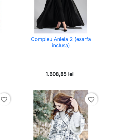
Compleu Aniela 2 (esarfa
inclusa)
1.608,85 lei
favorite_border
favorite_border