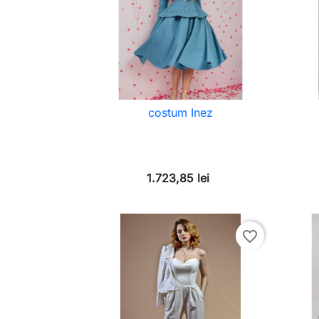
costum Inez
1.723,85 lei
favorite_border