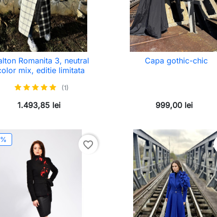
alton Romanita 3, neutral
Capa gothic-chic
color mix, editie limitata
(1)
1.493,85 lei
999,00 lei
0%
favorite_border