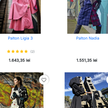
Palton Ligia 3
Palton Nadia
(2)
1.643,35 lei
1.551,35 lei
favorite_border