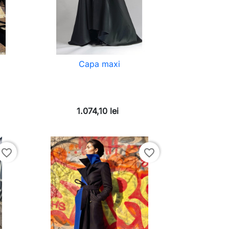
Capa maxi
1.074,10 lei
favorite_border
favorite_border