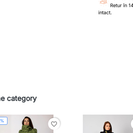
Retur în 1
intact.
me category
0%
favorite_border