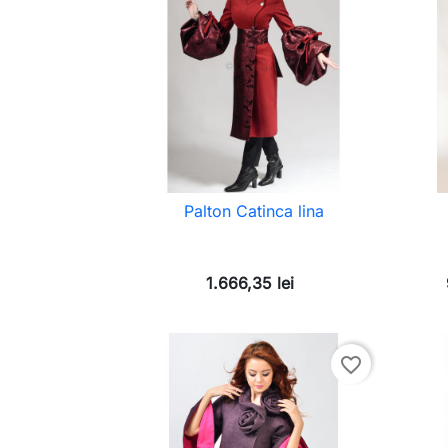
Palton Catinca lina
1.666,35 lei
favorite_border