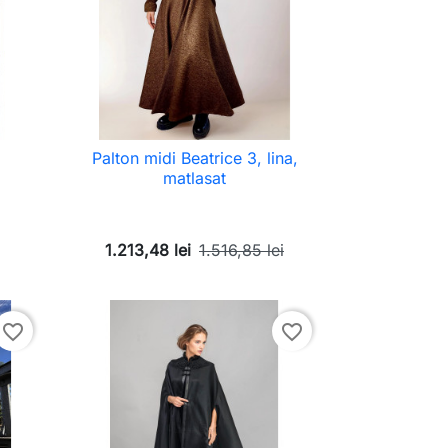
Palton midi Beatrice 3, lina,
matlasat
1.213,48 lei
1.516,85 lei
favorite_border
favorite_border