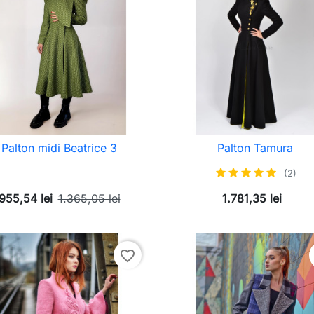
Palton midi Beatrice 3
Palton Tamura
(2)
955,54 lei
1.365,05 lei
1.781,35 lei
favorite_border