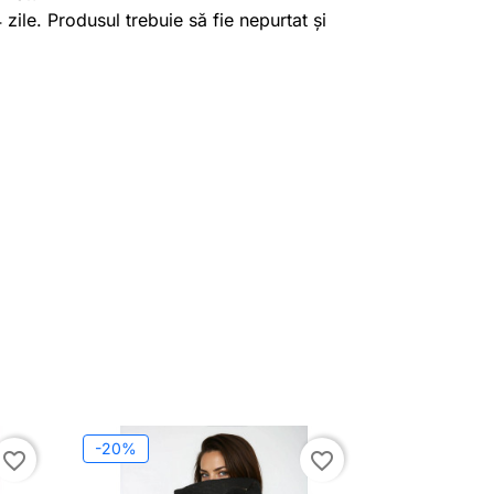
4 zile. Produsul trebuie să fie nepurtat și
-20%
favorite_border
favorite_border