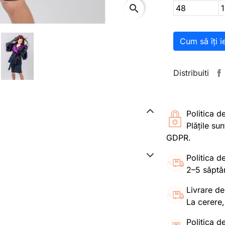
search
48
Cum să îți i
Distribuiti
Politica d
Plățile su
GDPR.
Politica de
2–5 săptă
Livrare de
La cerere,
Politica de