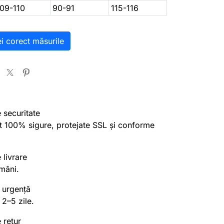
109-110
90-91
115-116
ei corect măsurile
e securitate
nt 100% sigure, protejate SSL și conforme
 livrare
mâni.
 urgență
 2–5 zile.
 retur