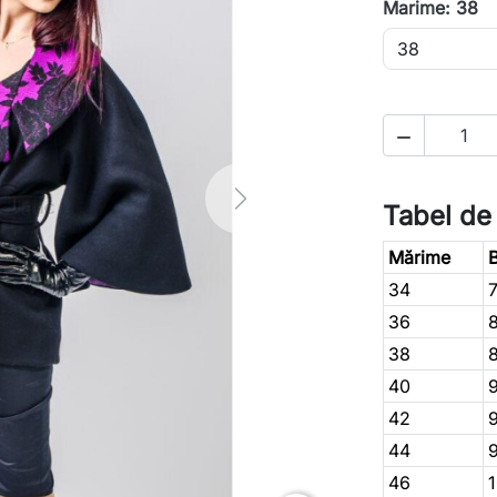
Marime: 38

Next
Tabel de
Mărime
B
34
36
38
40
42
44
46