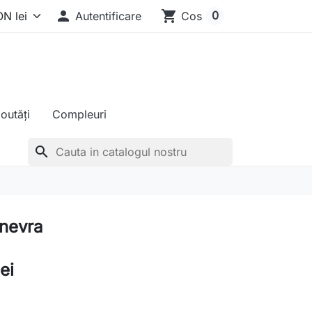

shopping_cart
0
Autentificare
Cos
outăți
Compleuri
search
inevra
ei