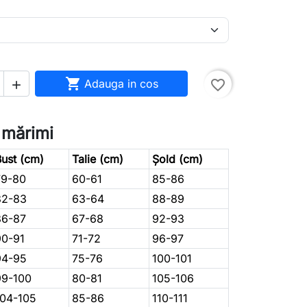

Adauga in cos
favorite_border

 mărimi
ust (cm)
Talie (cm)
Șold (cm)
79-80
60-61
85-86
82-83
63-64
88-89
86-87
67-68
92-93
90-91
71-72
96-97
94-95
75-76
100-101
99-100
80-81
105-106
104-105
85-86
110-111