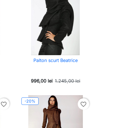
Palton scurt Beatrice
996,00 lei
1.245,00 lei
-20%
favorite_border
favorite_border