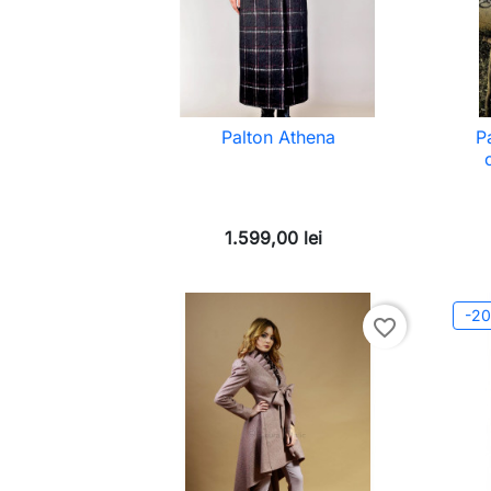
Palton Athena
P
1.599,00 lei
-2
favorite_border