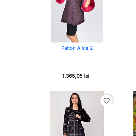
Palton Alice 2
1.365,05 lei
favorite_border