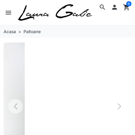
0
search

shopping_cart
menu
Acasa
Paltoane
Previous
Next