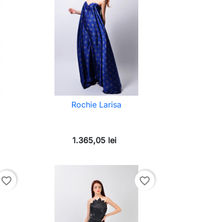
Rochie Larisa
1.365,05 lei
favorite_border
favorite_border