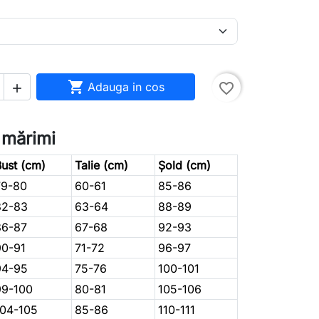

Adauga in cos
favorite_border

 mărimi
ust (cm)
Talie (cm)
Șold (cm)
79-80
60-61
85-86
82-83
63-64
88-89
86-87
67-68
92-93
90-91
71-72
96-97
94-95
75-76
100-101
99-100
80-81
105-106
104-105
85-86
110-111