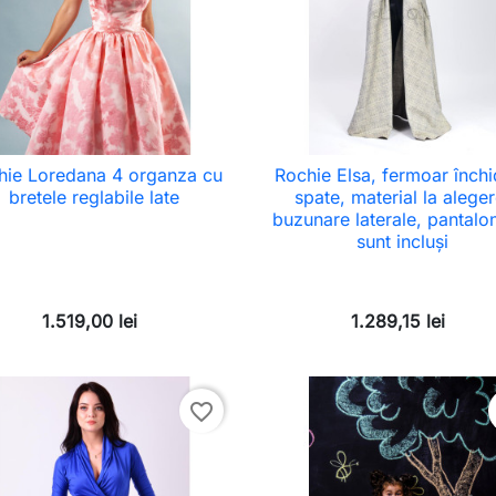
hie Loredana 4 organza cu
Rochie Elsa, fermoar înch
bretele reglabile late
spate, material la aleger
buzunare laterale, pantalon
sunt incluși
1.519,00 lei
1.289,15 lei
favorite_border