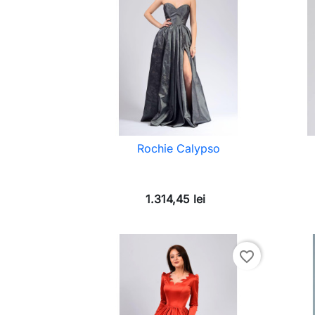
Rochie Calypso
1.314,45 lei
favorite_border