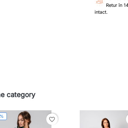
Retur în 1
intact.
me category
5%
favorite_border