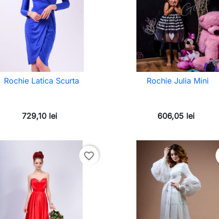
Rochie Latica Scurta
Rochie Julia Mini
729,10 lei
606,05 lei
favorite_border