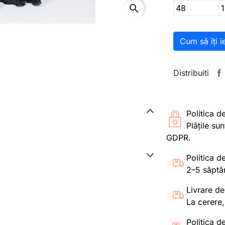
search
48
Cum să îți i
Distribuiti
Politica d
Plățile su
GDPR.
Politica de
2–5 săptă
Livrare de
La cerere,
Politica de