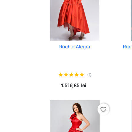
Rochie Alegra
Roc
(1)
1.516,85 lei
favorite_border