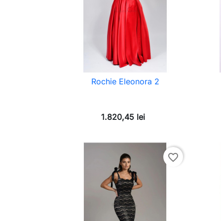
Rochie Eleonora 2
1.820,45 lei
favorite_border