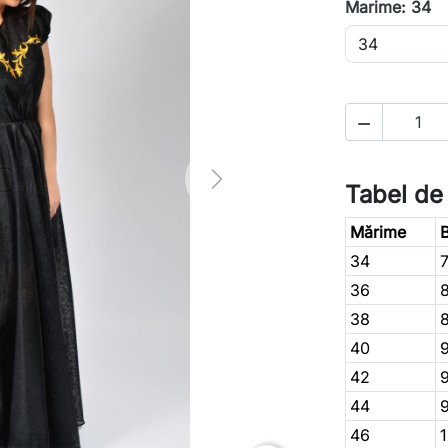
Marime: 34

Next
Tabel de
Mărime
B
34
36
38
40
42
44
46