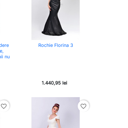
idere
Rochie Florina 3
e,
ii nu
1.440,95 lei
favorite_border
favorite_border