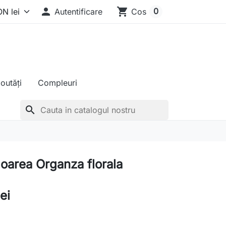

shopping_cart
0
Autentificare
Cos
outăți
Compleuri
search
loarea Organza florala
ei