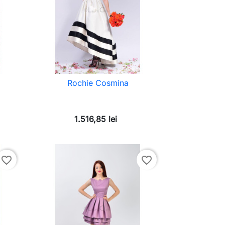
Rochie Cosmina
1.516,85 lei
favorite_border
favorite_border