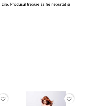
4 zile. Produsul trebuie să fie nepurtat și
favorite_border
favorite_border