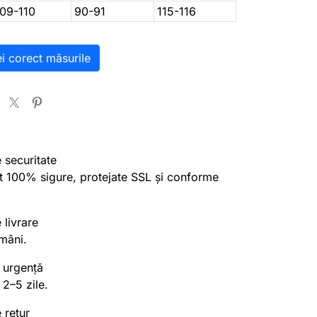
109-110
90-91
115-116
ei corect măsurile
e securitate
nt 100% sigure, protejate SSL și conforme
 livrare
mâni.
 urgență
 2–5 zile.
 retur