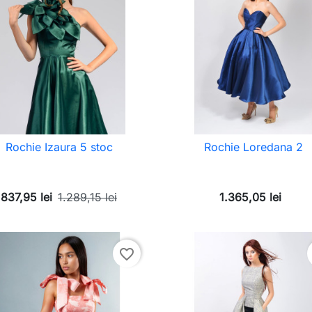
Rochie Izaura 5 stoc
Rochie Loredana 2
837,95 lei
1.289,15 lei
1.365,05 lei
favorite_border