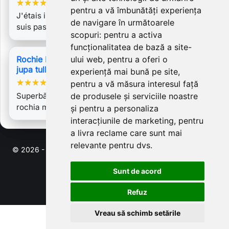
★
★
★
★
★
pentru a vă îmbunătăți experiența
J'étais impatiente de recevoir ma commande et je ne
de navigare în următoarele
suis pas déçue. L'ensemble est très…
scopuri:
pentru a activa
funcționalitatea de bază a site-
Rochie Lucia, bust corset, inchidere cu fermoar,
ului web
,
pentru a oferi o
jupa tulle, tafta
experiență mai bună pe site
,
★
★
★
★
★
pentru a vă măsura interesul față
Superbă. O am pe altă culoare și o ador. A devenit
de produsele și serviciile noastre
rochia mea preferată. Este impecabilă
și pentru a personaliza
interacțiunile de marketing
,
pentru
a livra reclame care sunt mai
relevante pentru dvs
.
© 2026 - Software pentru comert electronic de PrestaShop™
Sunt de acord
Refuz
Vreau să schimb setările