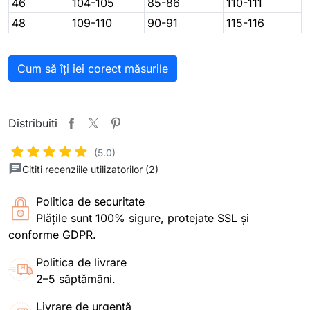
46
104-105
85-86
110-111
48
109-110
90-91
115-116
Cum să îți iei corect măsurile
Distribuiti
(5.0)
Cititi recenziile utilizatorilor (2)
Politica de securitate
Plățile sunt 100% sigure, protejate SSL și
conforme GDPR.
Politica de livrare
2–5 săptămâni.
Livrare de urgență