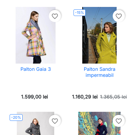
-15%
favorite_border
favorite_border
Palton Gaia 3
Palton Sandra
impermeabil
1.599,00 lei
1.160,29 lei
1.365,05 lei
-20%
favorite_border
favorite_border