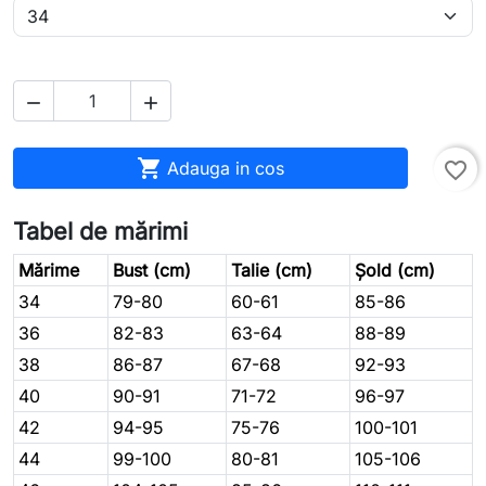



Adauga in cos
favorite_border
Tabel de mărimi
Mărime
Bust (cm)
Talie (cm)
Șold (cm)
34
79-80
60-61
85-86
36
82-83
63-64
88-89
38
86-87
67-68
92-93
40
90-91
71-72
96-97
42
94-95
75-76
100-101
44
99-100
80-81
105-106