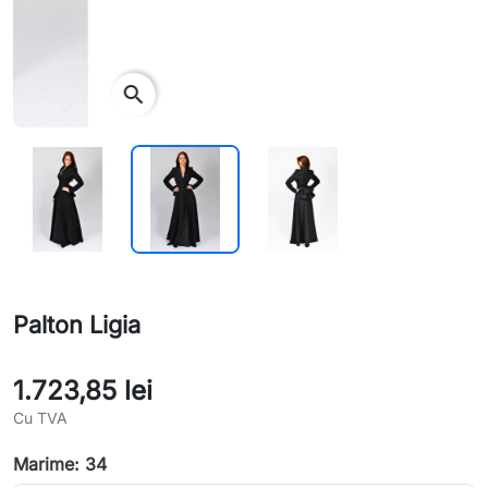
search
Palton Ligia
1.723,85 lei
Cu TVA
Marime: 34