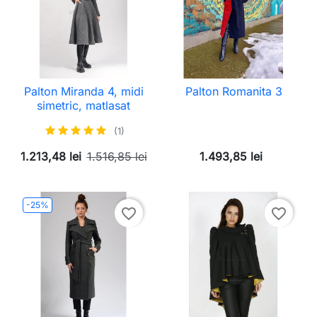
Palton Miranda 4, midi
Palton Romanita 3
simetric, matlasat
(1)
1.213,48 lei
1.516,85 lei
1.493,85 lei
-25%
favorite_border
favorite_border