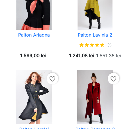
Palton Ariadna
Palton Lavinia 2
(1)
1.599,00 lei
1.241,08 lei
1.551,35 lei
favorite_border
favorite_border