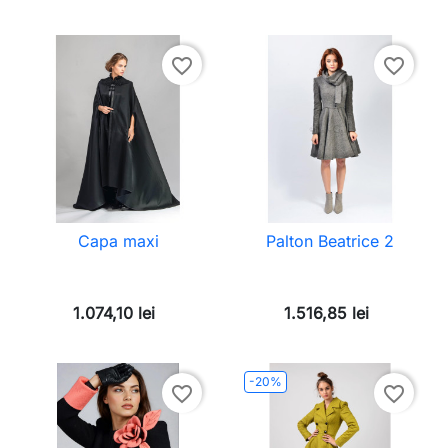
favorite_border
favorite_border
Capa maxi
Palton Beatrice 2
1.074,10 lei
1.516,85 lei
-20%
favorite_border
favorite_border