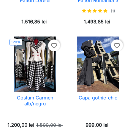
Palton Lorelei
Palton Romanita 3
(1)
1.516,85 lei
1.493,85 lei
-20%
favorite_border
favorite_border
Costum Carmen
Capa gothic-chic
alb/negru
1.200,00 lei
1.500,00 lei
999,00 lei