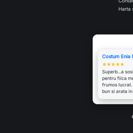
Conta
Harta s
Costum Enia 
★
★
★
★
★
Superb...a sosi
pentru fiica m
frumos lucrat.
bun si arata i