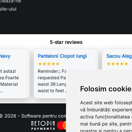
cteaza-ne
ite-ului
5-star reviews
Navy
Pantaloni Clopot lungi
Sacou Aleg
★
★
★
★
★
★
★
★
★
★
t astazi
Reminder:; Fabric pre
Un costum d
ea.Foarte
requested Pants : Hip 48
frumos, cu 
 Material
waist 39 Length from
admirata la 
Folosim cookie
n…
waist to feet ,…
atat de tan
Acest site web foloseșt
vă îmbunătăți experien
© 2026 - Software pentru comert electronic de PrestaShop
activa funcționalitatea
mai bună pe site
,
pentr
noastre și pentru a per