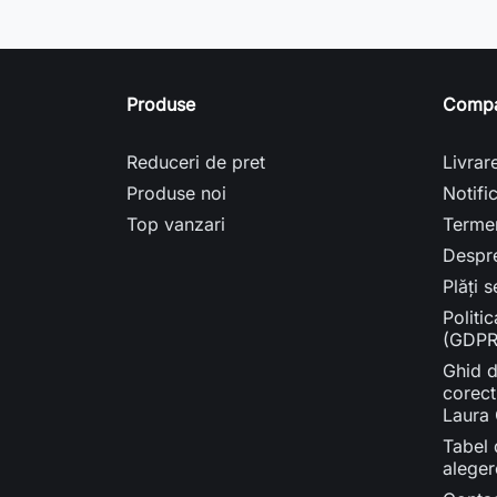
Produse
Compa
Reduceri de pret
Livrar
Produse noi
Notifi
Top vanzari
Termen
Despr
Plăți 
Politi
(GDPR)
Ghid d
corect
Laura 
Tabel 
aleger