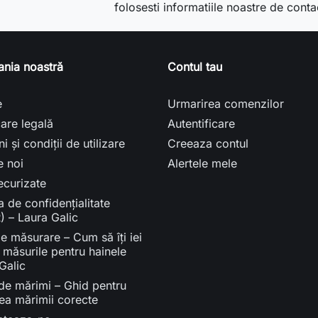
folosesti informatiile noastre de conta
nia noastră
Contul tau
e
Urmarirea comenzilor
care legală
Autentificare
i și condiții de utilizare
Creeaza contul
e noi
Alertele mele
securizate
ca de confidențialitate
 – Laura Galic
e măsurare – Cum să îți iei
 măsurile pentru hainele
Galic
de mărimi – Ghid pentru
ea mărimii corecte