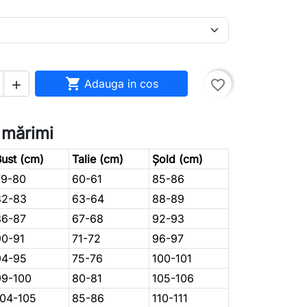

Adauga in cos
favorite_border

 mărimi
ust (cm)
Talie (cm)
Șold (cm)
79-80
60-61
85-86
82-83
63-64
88-89
86-87
67-68
92-93
90-91
71-72
96-97
94-95
75-76
100-101
99-100
80-81
105-106
104-105
85-86
110-111