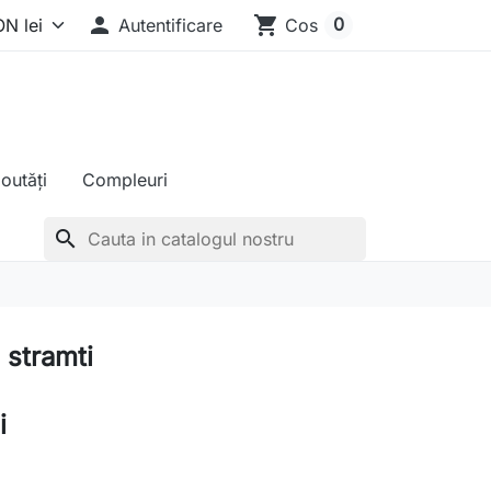

shopping_cart
0
Autentificare
Cos
outăți
Compleuri
search
 stramti
i