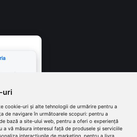
ria
eosebit de
care am fost
un vernisaj
-uri
ara…
e cookie-uri și alte tehnologii de urmărire pentru a
ța de navigare în următoarele scopuri:
pentru a
™
 de bază a site-ului web
,
pentru a oferi o experiență
u a vă măsura interesul față de produsele și serviciile
sonaliza interacțiunile de marketing
,
pentru a livra