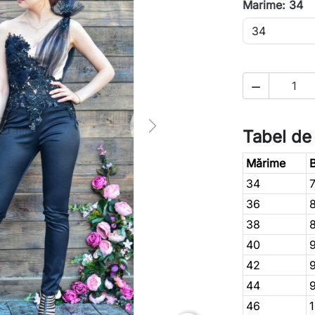
Marime: 34

Next
Tabel de
Mărime
B
34
36
38
40
42
44
46