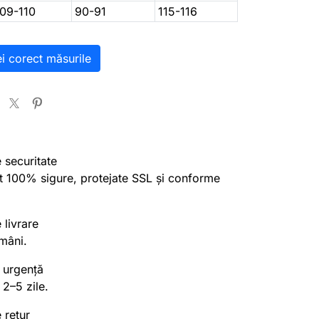
sea
109-110
90-91
115-116
ei corect măsurile
e securitate
nt 100% sigure, protejate SSL și conforme
 livrare
mâni.
 urgență
 2–5 zile.
 retur