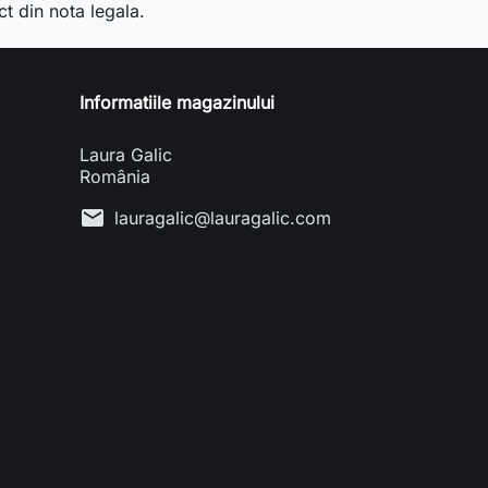
ct din nota legala.
Informatiile magazinului
Laura Galic
România
mail
lauragalic@lauragalic.com