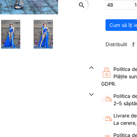
search
48
Cum să îți i
Distribuiti
Politica d
Plățile su
GDPR.
Politica de
2–5 săptă
Livrare de
La cerere,
Politica de