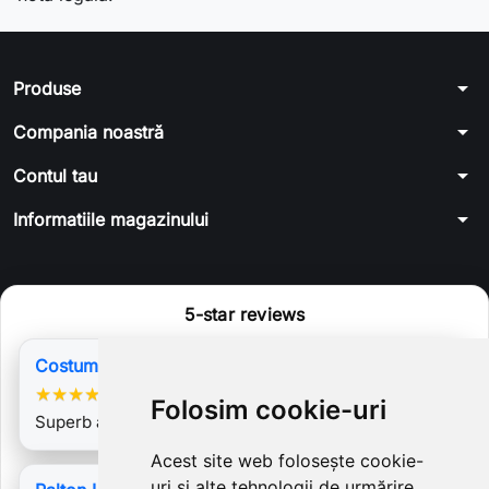
arrow_drop_down
Produse
arrow_drop_down
Compania noastră
arrow_drop_down
Contul tau
arrow_drop_down
Informatiile magazinului
5-star reviews
Costum Sabrine 2
★
★
★
★
★
Folosim cookie-uri
Superb acest sacou. Bravo Laura Galic.
Acest site web folosește cookie-
uri și alte tehnologii de urmărire