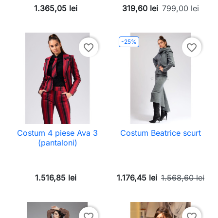
1.365,05 lei
319,60 lei
799,00 lei
-25%
favorite_border
favorite_border
Costum 4 piese Ava 3
Costum Beatrice scurt
(pantaloni)
1.516,85 lei
1.176,45 lei
1.568,60 lei
favorite_border
favorite_border