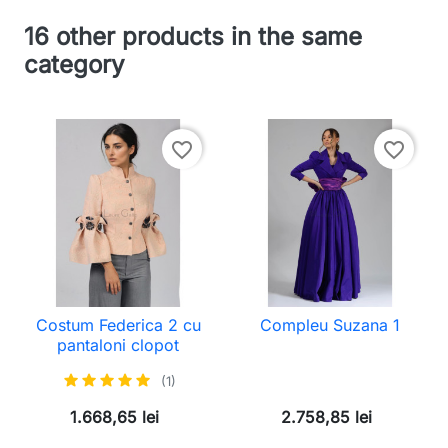
16 other products in the same
category
favorite_border
favorite_border
Costum Federica 2 cu
Compleu Suzana 1
pantaloni clopot
(1)
1.668,65 lei
2.758,85 lei