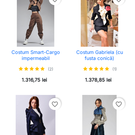
Costum Smart-Cargo
Costum Gabriela (cu
impermeabil
fusta conică)
(2)
(1)
1.316,75 lei
1.378,85 lei
favorite_border
favorite_border