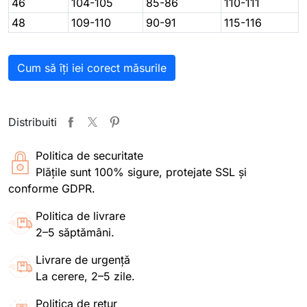
46
104-105
85-86
110-111
48
109-110
90-91
115-116
Cum să îți iei corect măsurile
Distribuiti
Politica de securitate
Plățile sunt 100% sigure, protejate SSL și
conforme GDPR.
Politica de livrare
2–5 săptămâni.
Livrare de urgență
La cerere, 2–5 zile.
Politica de retur