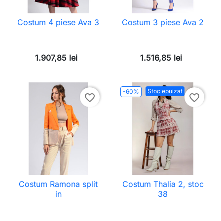
Costum 4 piese Ava 3
Costum 3 piese Ava 2
1.907,85 lei
1.516,85 lei
Stoc epuizat
-60%
favorite_border
favorite_border
Costum Ramona split
Costum Thalia 2, stoc
in
38