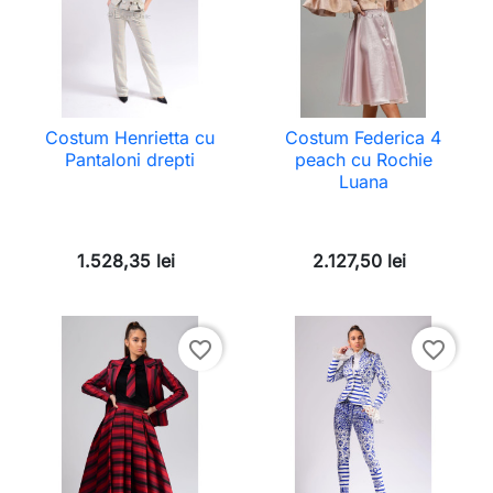
Costum Henrietta cu
Costum Federica 4
Pantaloni drepti
peach cu Rochie
Luana
1.528,35 lei
2.127,50 lei
favorite_border
favorite_border