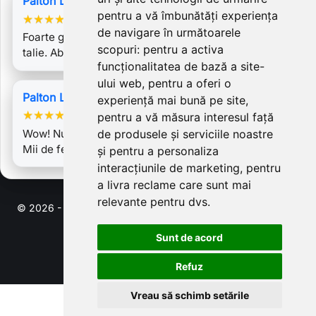
Palton Ligia 2
pentru a vă îmbunătăți experiența
★
★
★
★
★
de navigare în următoarele
Foarte gros, material din plin. Se aseaza frumos pe
scopuri:
pentru a activa
talie. Absolut minunat.
funcționalitatea de bază a site-
ului web
,
pentru a oferi o
Palton Ligia 3
experiență mai bună pe site
,
★
★
★
★
★
pentru a vă măsura interesul față
Wow! Nu am vazut un palton mai frumos ca acesta !
de produsele și serviciile noastre
Mii de felicitari pentru creatiile…
și pentru a personaliza
interacțiunile de marketing
,
pentru
a livra reclame care sunt mai
relevante pentru dvs
.
© 2026 - Software pentru comert electronic de PrestaShop™
Sunt de acord
Refuz
Vreau să schimb setările