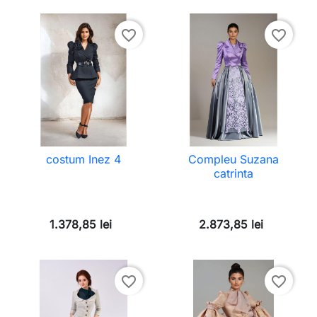
favorite_border
favorite_border
costum Inez 4
Compleu Suzana
catrinta
1.378,85 lei
2.873,85 lei
favorite_border
favorite_border