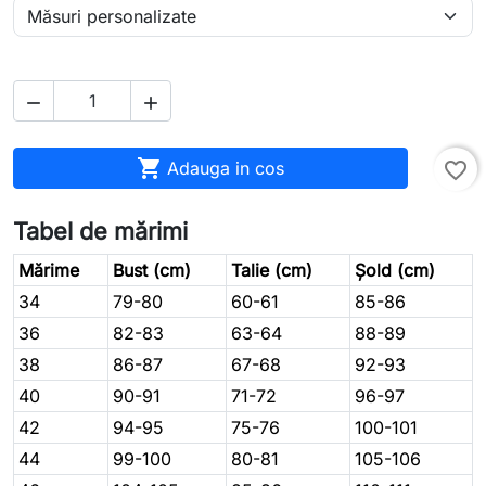



Adauga in cos
favorite_border
Tabel de mărimi
Mărime
Bust (cm)
Talie (cm)
Șold (cm)
34
79-80
60-61
85-86
36
82-83
63-64
88-89
38
86-87
67-68
92-93
40
90-91
71-72
96-97
42
94-95
75-76
100-101
44
99-100
80-81
105-106