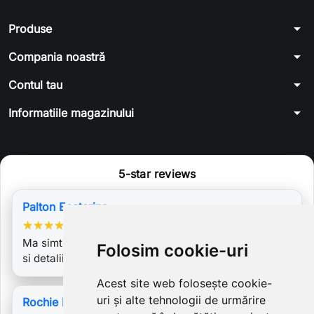
arrow_drop_down
Produse
arrow_drop_down
Compania noastră
arrow_drop_down
Contul tau
arrow_drop_down
Informatiile magazinului
5-star reviews
Palton Ecaterina
★
★
★
★
★
Ma simt ca o zana atunci cand il port. Ador materialul
Folosim cookie-uri
si detaliile din dantela. E ceva…
Acest site web folosește cookie-
uri și alte tehnologii de urmărire
Rochie Dalma cu bretele