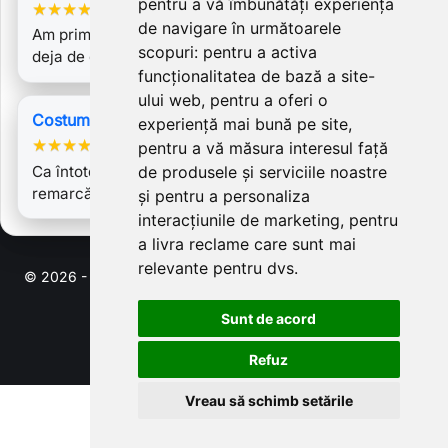
pentru a vă îmbunătăți experiența
★
★
★
★
★
de navigare în următoarele
Am primit ieri coletul si de atunci am imbracat rochia
scopuri:
pentru a activa
deja de cateva ori doar ca sa o/ma…
funcționalitatea de bază a site-
ului web
,
pentru a oferi o
Costum Brocard Federica 3, cu fusta plisata
experiență mai bună pe site
,
★
★
★
★
★
pentru a vă măsura interesul față
Ca întotdeauna, creațiile marca Laura Galic se
de produsele și serviciile noastre
remarcă prin frumusețe, feminitate, și…
și pentru a personaliza
interacțiunile de marketing
,
pentru
a livra reclame care sunt mai
relevante pentru dvs
.
© 2026 - Software pentru comert electronic de PrestaShop™
Sunt de acord
Refuz
Vreau să schimb setările