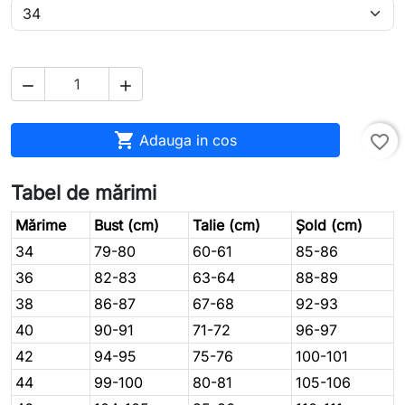



Adauga in cos
favorite_border
Tabel de mărimi
Mărime
Bust (cm)
Talie (cm)
Șold (cm)
34
79-80
60-61
85-86
36
82-83
63-64
88-89
38
86-87
67-68
92-93
40
90-91
71-72
96-97
42
94-95
75-76
100-101
44
99-100
80-81
105-106