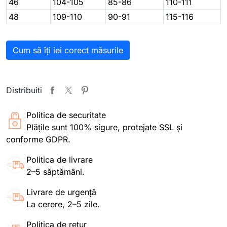
46
104-105
85-86
110-111
48
109-110
90-91
115-116
Cum să îți iei corect măsurile
Distribuiti
Politica de securitate
Plățile sunt 100% sigure, protejate SSL și
conforme GDPR.
Politica de livrare
2–5 săptămâni.
Livrare de urgență
La cerere, 2–5 zile.
Politica de retur