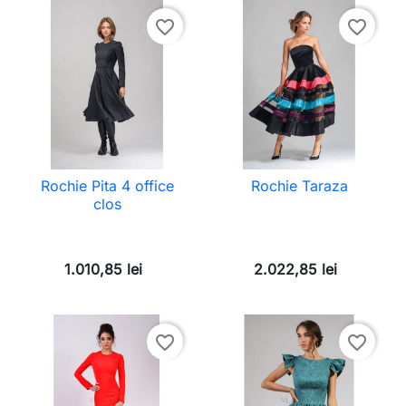
favorite_border
favorite_border
Rochie Pita 4 office
Rochie Taraza
clos
1.010,85 lei
2.022,85 lei
favorite_border
favorite_border