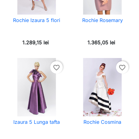
Rochie Izaura 5 flori
Rochie Rosemary
1.289,15 lei
1.365,05 lei
favorite_border
favorite_border
Izaura 5 Lunga tafta
Rochie Cosmina