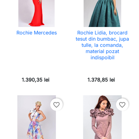
Rochie Mercedes
Rochie Lidia, brocard
tesut din bumbac, jupa
tulle, la comanda,
material pozat
indispoibil
1.390,35 lei
1.378,85 lei
favorite_border
favorite_border