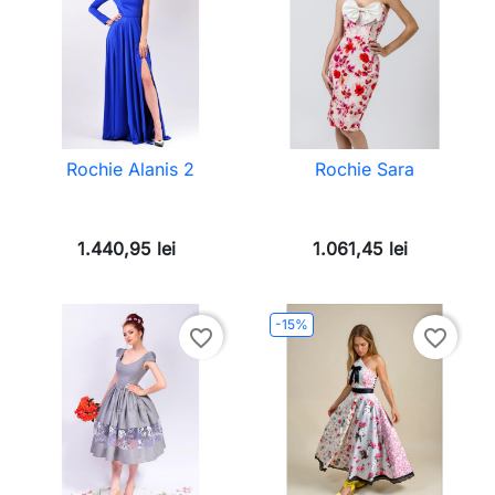
Rochie Alanis 2
Rochie Sara
1.440,95 lei
1.061,45 lei
-15%
favorite_border
favorite_border