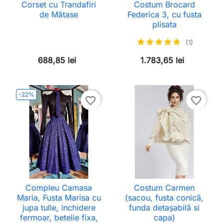
Corset cu Trandafiri
Costum Brocard
de Mătase
Federica 3, cu fusta
plisata
(1)
688,85 lei
1.783,65 lei
-22%
favorite_border
favorite_border
Compleu Camasa
Costum Carmen
Maria, Fusta Marisa cu
(sacou, fusta conică,
jupa tulle, inchidere
funda detașabilă si
fermoar, betelie fixa,
capa)