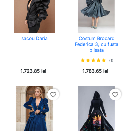
sacou Daria
Costum Brocard
Federica 3, cu fusta
plisata
(1)
1.723,85 lei
1.783,65 lei
favorite_border
favorite_border