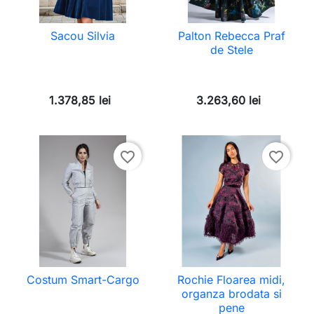
Sacou Silvia
Palton Rebecca Praf
de Stele
1.378,85 lei
3.263,60 lei
favorite_border
favorite_border
Costum Smart-Cargo
Rochie Floarea midi,
organza brodata si
pene