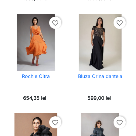
favorite_border
favorite_border
Rochie Citra
Bluza Crina dantela
654,35 lei
599,00 lei
favorite_border
favorite_border