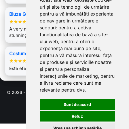
Acest site web folosește cookie-
uri și alte tehnologii de urmărire
pentru a vă îmbunătăți experiența
Bluza Gina 3
de navigare în următoarele
★
★
★
★
★
scopuri:
pentru a activa
A very nice fit, looking forward to wearing it. :) A
funcționalitatea de bază a site-
stunning piece, zero complaints. :D…
ului web
,
pentru a oferi o
experiență mai bună pe site
,
Costum Carmen 2 turquoise
pentru a vă măsura interesul față
★
★
★
★
★
de produsele și serviciile noastre
Este efectiv sublim! Bravo!
și pentru a personaliza
interacțiunile de marketing
,
pentru
a livra reclame care sunt mai
relevante pentru dvs
.
© 2026 - Software pentru comert electronic de PrestaShop™
Sunt de acord
Refuz
Vreau să schimb setările