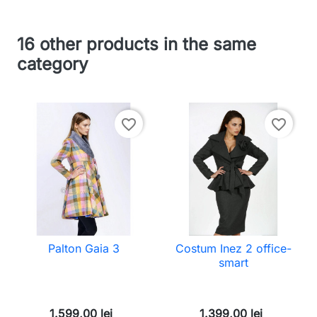
16 other products in the same
category
favorite_border
favorite_border
Palton Gaia 3
Costum Inez 2 office-
smart
1.599,00 lei
1.399,00 lei