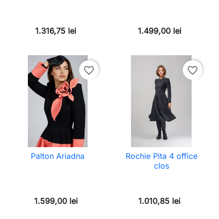
1.316,75 lei
1.499,00 lei
favorite_border
favorite_border
Palton Ariadna
Rochie Pita 4 office
clos
1.599,00 lei
1.010,85 lei