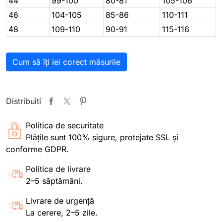
44
99-100
80-81
105-106
46
104-105
85-86
110-111
48
109-110
90-91
115-116
Cum să îți iei corect măsurile
Distribuiti
Politica de securitate
Plățile sunt 100% sigure, protejate SSL și
conforme GDPR.
Politica de livrare
2–5 săptămâni.
Livrare de urgență
La cerere, 2–5 zile.