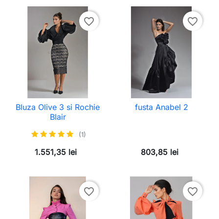
favorite_border
favorite_border
Bluza Olive 3 si Rochie
fusta Anabel 2
Blair
(1)
1.551,35 lei
803,85 lei
favorite_border
favorite_border