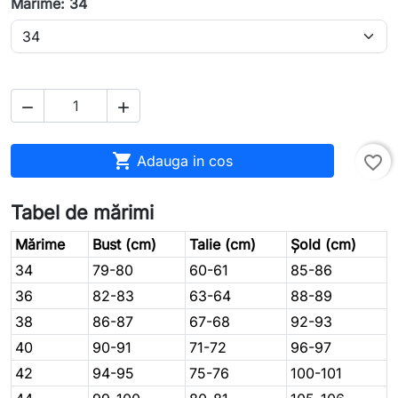
Marime: 34



Adauga in cos
favorite_border
Tabel de mărimi
Mărime
Bust (cm)
Talie (cm)
Șold (cm)
34
79-80
60-61
85-86
36
82-83
63-64
88-89
38
86-87
67-68
92-93
40
90-91
71-72
96-97
42
94-95
75-76
100-101