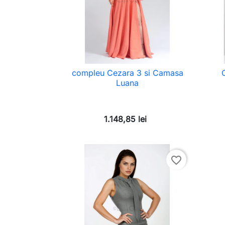
compleu Cezara 3 si Camasa
Luana
1.148,85 lei
favorite_border