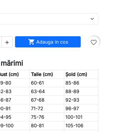

Adauga in cos
favorite_border

 mărimi
ust (cm)
Talie (cm)
Șold (cm)
79-80
60-61
85-86
82-83
63-64
88-89
86-87
67-68
92-93
90-91
71-72
96-97
94-95
75-76
100-101
99-100
80-81
105-106