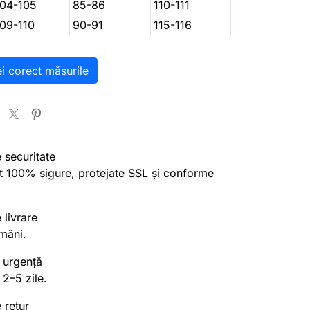
104-105
85-86
110-111
109-110
90-91
115-116
ei corect măsurile
e securitate
nt 100% sigure, protejate SSL și conforme
 livrare
mâni.
 urgență
 2–5 zile.
 retur