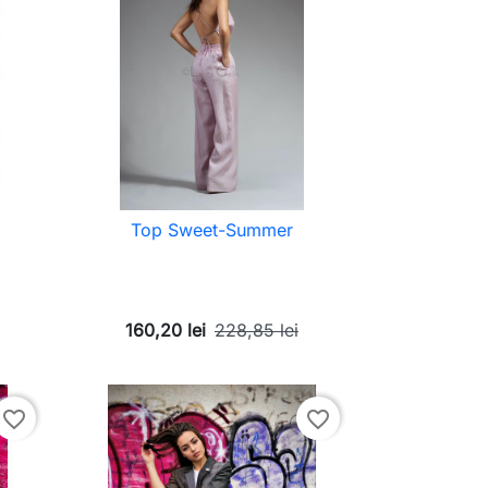
Top Sweet-Summer
160,20 lei
228,85 lei
favorite_border
favorite_border