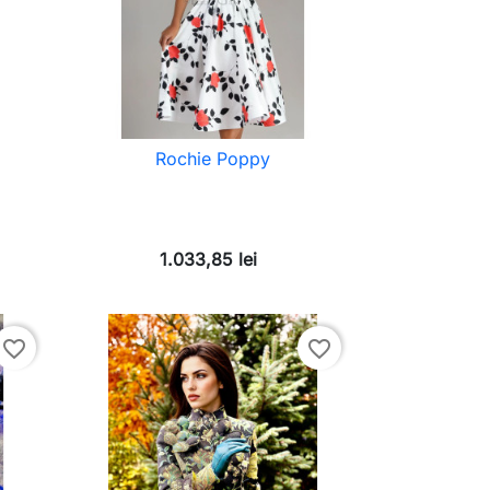
Rochie Poppy
1.033,85 lei
favorite_border
favorite_border