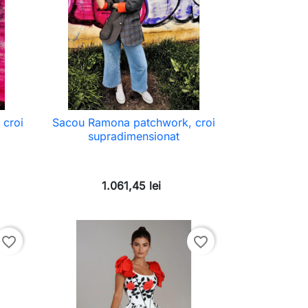
 croi
Sacou Ramona patchwork, croi
supradimensionat
1.061,45 lei
favorite_border
favorite_border