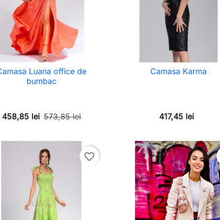
Camasa Luana office de
Camasa Karma
bumbac
458,85 lei
573,85 lei
417,45 lei
favorite_border