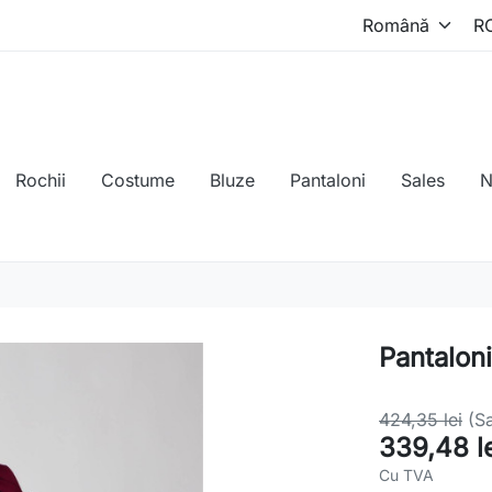
Rochii
Costume
Bluze
Pantaloni
Sales
N
Pantalon
424,35 lei
(S
339,48 l
Cu TVA