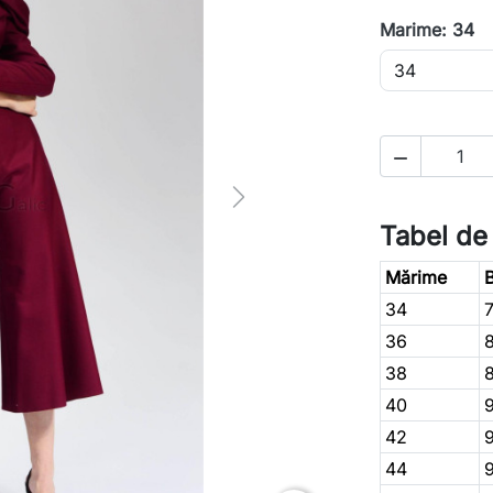
Marime: 34

Next
Tabel de
Mărime
B
34
36
38
40
42
44