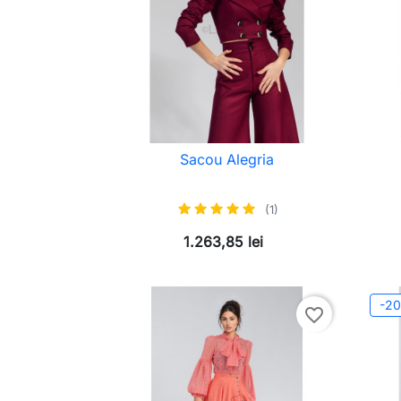
Sacou Alegria
(1)
1.263,85 lei
-2
favorite_border