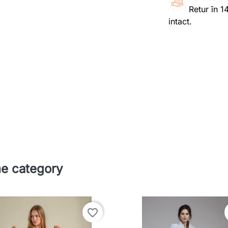
Retur în 1
intact.
me category
favorite_border