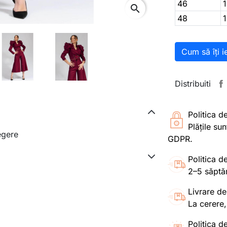
46
search
48
Cum să îți i
Distribuiti
Politica d
Plățile su
egere
GDPR.
Politica de
2–5 săptă
Livrare de
La cerere,
Politica de