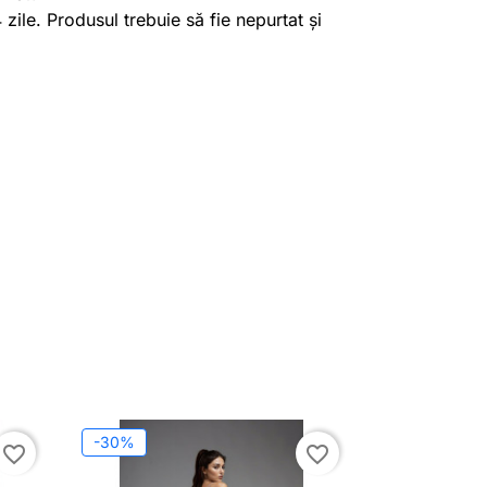
4 zile. Produsul trebuie să fie nepurtat și
-30%
favorite_border
favorite_border