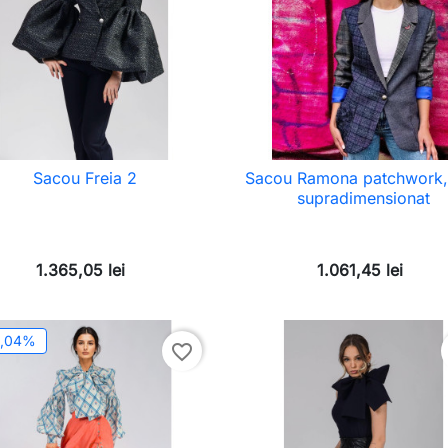
Sacou Freia 2
Sacou Ramona patchwork,
supradimensionat
1.365,05 lei
1.061,45 lei
0,04%
favorite_border