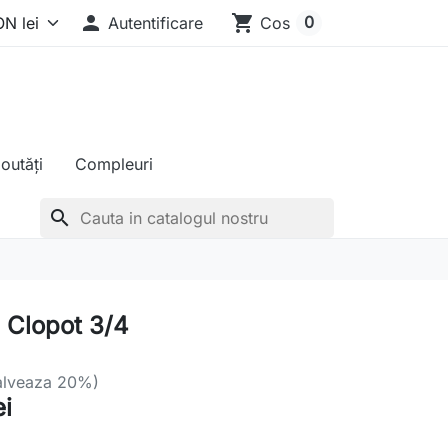

shopping_cart
0
Autentificare
Cos
outăți
Compleuri
search
i Clopot 3/4
alveaza 20%)
ei