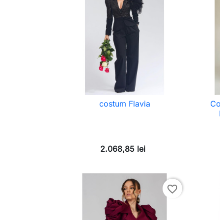
costum Flavia
Co
2.068,85 lei
favorite_border