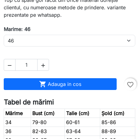
Top cu spate gol făcut din orice material dorește
clientul, cu numeroase metode de prindere. variante
prezentate pe whatsapp.
Marime: 46



Adauga in cos
favorite_border
Tabel de mărimi
Mărime
Bust (cm)
Talie (cm)
Șold (cm)
34
79-80
60-61
85-86
36
82-83
63-64
88-89