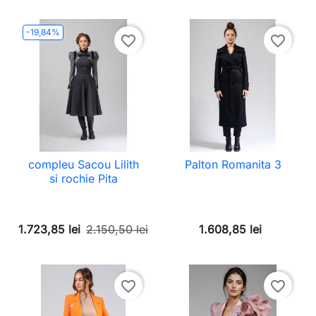
-19,84%
favorite_border
favorite_border
compleu Sacou Lilith
Palton Romanita 3
si rochie Pita
1.723,85 lei
2.150,50 lei
1.608,85 lei
favorite_border
favorite_border