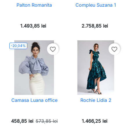
Palton Romanita
Compleu Suzana 1
1.493,85 lei
2.758,85 lei
-20,04%
favorite_border
favorite_border
Camasa Luana office
Rochie Lidia 2
458,85 lei
573,85 lei
1.466,25 lei