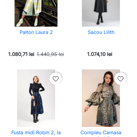
Palton Laura 2
Sacou Lilith
1.080,71 lei
1.440,95 lei
1.074,10 lei
favorite_border
favorite_border
Fusta midi Robin 2, la
Compleu Camasa