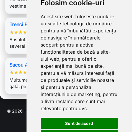
Folosim cookie-uri
vestimentare, care îmbină deosebit de inspirat…
Acest site web folosește cookie-
uri și alte tehnologii de urmărire
Trenci Emilia
pentru a vă îmbunătăți experiența
★
★
★
★
★
de navigare în următoarele
Absolutely gorgeous and chic raincoat! I have
scopuri:
pentru a activa
several Laura Galic creations and each is…
funcționalitatea de bază a site-
ului web
,
pentru a oferi o
Sacou Aurelia 3
experiență mai bună pe site
,
★
★
★
★
★
pentru a vă măsura interesul față
Mulțumesc Laurei Galic pentru o creație superbă, de
de produsele și serviciile noastre
gală, pe care o îmbrac cu drag -…
și pentru a personaliza
interacțiunile de marketing
,
pentru
a livra reclame care sunt mai
relevante pentru dvs
.
© 2026 - Software pentru comert electronic de PrestaShop™
Sunt de acord