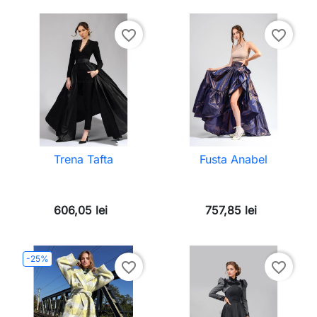
favorite_border
favorite_border
Trena Tafta
Fusta Anabel
606,05 lei
757,85 lei
-25%
favorite_border
favorite_border