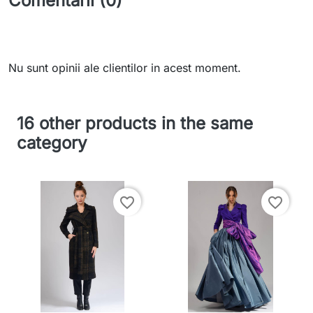
Comentarii (0)
Nu sunt opinii ale clientilor in acest moment.
16 other products in the same
category
favorite_border
favorite_border