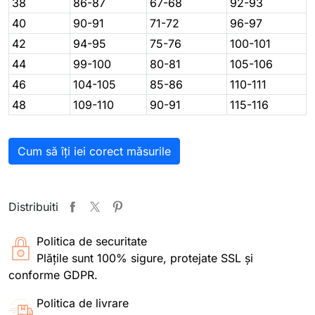
38
86-87
67-68
92-93
40
90-91
71-72
96-97
42
94-95
75-76
100-101
44
99-100
80-81
105-106
46
104-105
85-86
110-111
48
109-110
90-91
115-116
Cum să îți iei corect măsurile
Distribuiti
Politica de securitate
Plățile sunt 100% sigure, protejate SSL și
conforme GDPR.
Politica de livrare