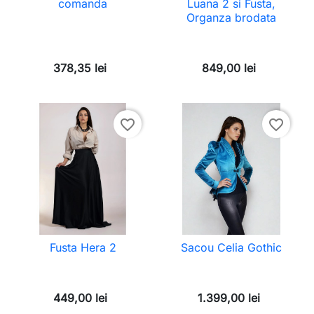
comanda
Luana 2 si Fusta,
Organza brodata
378,35 lei
849,00 lei
favorite_border
favorite_border
Fusta Hera 2
Sacou Celia Gothic
449,00 lei
1.399,00 lei