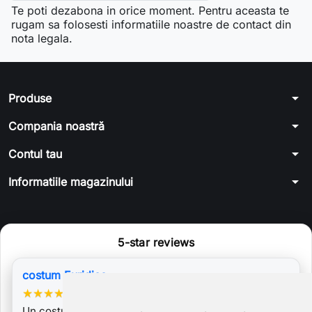
Te poti dezabona in orice moment. Pentru aceasta te
rugam sa folosesti informatiile noastre de contact din
nota legala.
arrow_drop_down
Produse
arrow_drop_down
Compania noastră
arrow_drop_down
Contul tau
arrow_drop_down
Informatiile magazinului
5-star reviews
costum Euridice
★
★
★
★
★
Un costum atipic prin combinarea pieselor