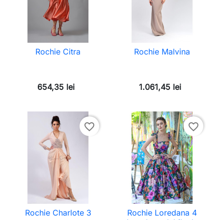
Rochie Citra
Rochie Malvina
654,35 lei
1.061,45 lei
favorite_border
favorite_border
Rochie Charlote 3
Rochie Loredana 4