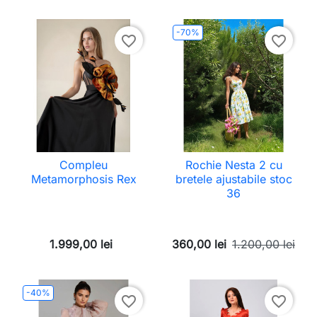
-70%
favorite_border
favorite_border
Compleu
Rochie Nesta 2 cu
Metamorphosis Rex
bretele ajustabile stoc
36
1.999,00 lei
360,00 lei
1.200,00 lei
-40%
favorite_border
favorite_border