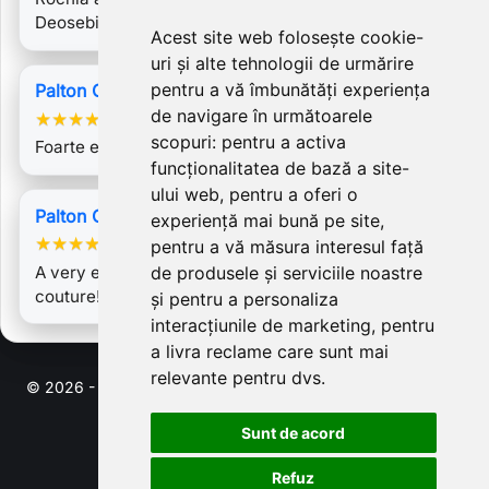
Deosebita!
Acest site web folosește cookie-
uri și alte tehnologii de urmărire
pentru a vă îmbunătăți experiența
Palton Gaia 2
de navigare în următoarele
★
★
★
★
★
scopuri:
pentru a activa
Foarte elegant! Imi place.
funcționalitatea de bază a site-
ului web
,
pentru a oferi o
Palton Ofelia Lung (guler detasabil)
experiență mai bună pe site
,
★
★
★
★
★
pentru a vă măsura interesul față
A very elegant coat of fine delicate and haute
de produsele și serviciile noastre
couture! Simply beautiful. I value the…
și pentru a personaliza
interacțiunile de marketing
,
pentru
a livra reclame care sunt mai
relevante pentru dvs
.
© 2026 - Software pentru comert electronic de PrestaShop™
Sunt de acord
Refuz