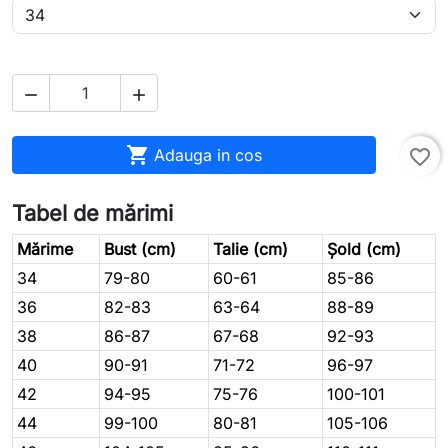



Adauga in cos
favorite_border
Tabel de mărimi
Mărime
Bust (cm)
Talie (cm)
Șold (cm)
34
79-80
60-61
85-86
36
82-83
63-64
88-89
38
86-87
67-68
92-93
40
90-91
71-72
96-97
42
94-95
75-76
100-101
44
99-100
80-81
105-106