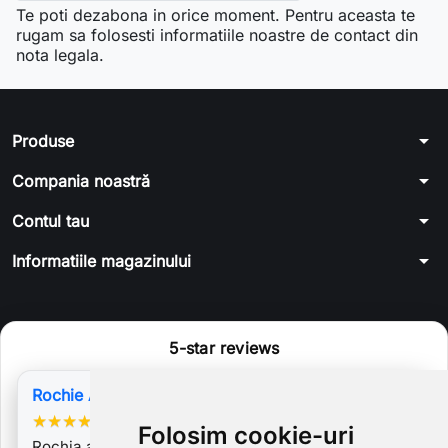
Te poti dezabona in orice moment. Pentru aceasta te
rugam sa folosesti informatiile noastre de contact din
nota legala.
arrow_drop_down
Produse
arrow_drop_down
Compania noastră
arrow_drop_down
Contul tau
arrow_drop_down
Informatiile magazinului
5-star reviews
Rochie Ambra
★
★
★
★
★
Folosim cookie-uri
Rochia am purtat-o la ziua mea de nastere!