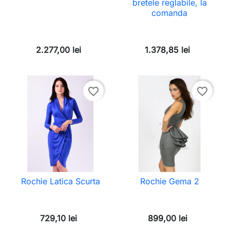
bretele reglabile, la
comanda
2.277,00 lei
1.378,85 lei
favorite_border
favorite_border
Rochie Latica Scurta
Rochie Gema 2
729,10 lei
899,00 lei