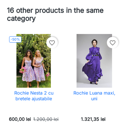
16 other products in the same
category
-50%
favorite_border
favorite_border
Rochie Nesta 2 cu
Rochie Luana maxi,
bretele ajustabile
uni
600,00 lei
1.200,00 lei
1.321,35 lei