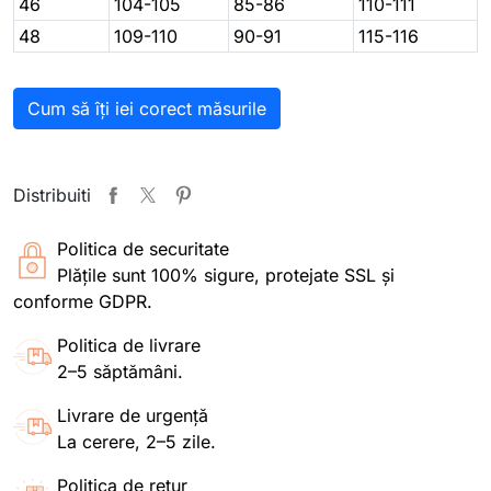
46
104-105
85-86
110-111
48
109-110
90-91
115-116
Cum să îți iei corect măsurile
Distribuiti
Politica de securitate
Plățile sunt 100% sigure, protejate SSL și
conforme GDPR.
Politica de livrare
2–5 săptămâni.
Livrare de urgență
La cerere, 2–5 zile.
Politica de retur