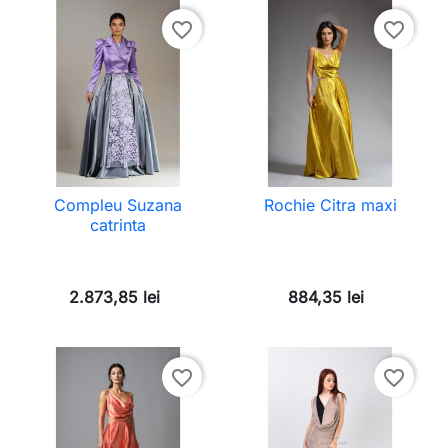
favorite_border
favorite_border
Compleu Suzana
Rochie Citra maxi
catrinta
2.873,85 lei
884,35 lei
favorite_border
favorite_border