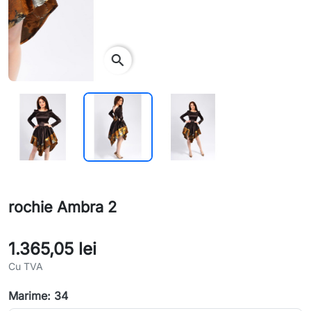
search
rochie Ambra 2
1.365,05 lei
Cu TVA
Marime: 34