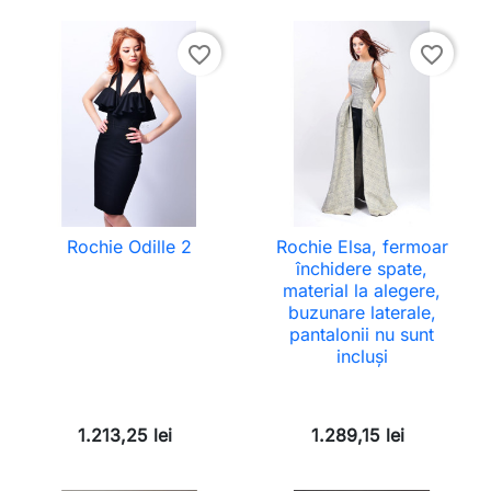
favorite_border
favorite_border
Rochie Odille 2
Rochie Elsa, fermoar
închidere spate,
material la alegere,
buzunare laterale,
pantalonii nu sunt
incluși
1.213,25 lei
1.289,15 lei