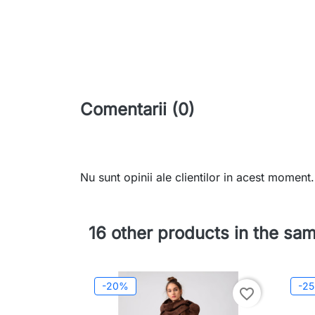
Comentarii (0)
Nu sunt opinii ale clientilor in acest moment.
16 other products in the sa
-20%
-2
favorite_border