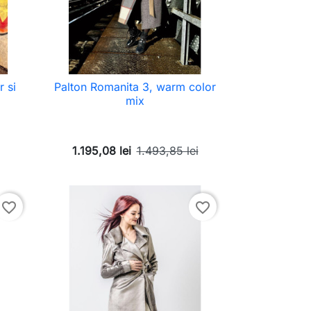
 si
Palton Romanita 3, warm color
mix
1.195,08 lei
1.493,85 lei
favorite_border
favorite_border