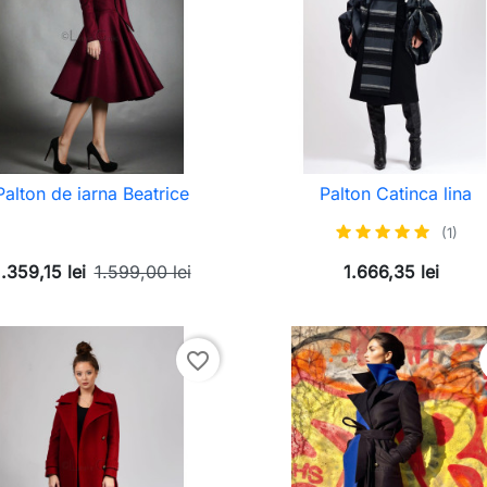
Palton de iarna Beatrice
Palton Catinca lina
(1)
1.359,15 lei
1.599,00 lei
1.666,35 lei
favorite_border