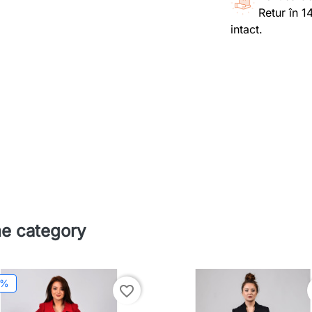
Retur în 1
intact.
me category
5%
favorite_border