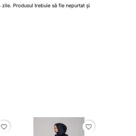
4 zile. Produsul trebuie să fie nepurtat și
favorite_border
favorite_border