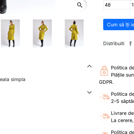
search
48
Cum să îți i
Distribuiti
Politica d
Plățile su
seala simpla
GDPR.
Politica de
2–5 săptă
Livrare de
La cerere,
Politica de