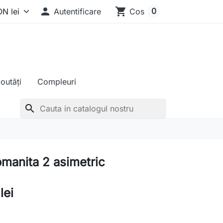

shopping_cart
0
Autentificare
Cos
outăți
Compleuri
search
omanita 2 asimetric
lei