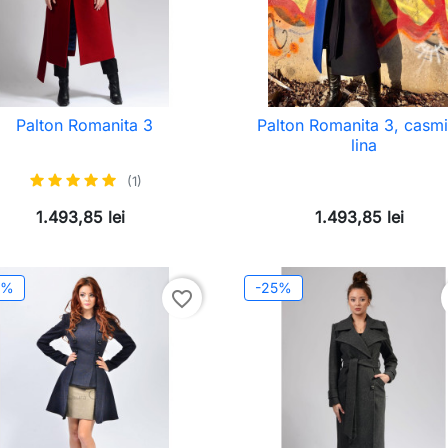
Palton Romanita 3
Palton Romanita 3, casmir
lina
(1)
1.493,85 lei
1.493,85 lei
0%
-25%
favorite_border