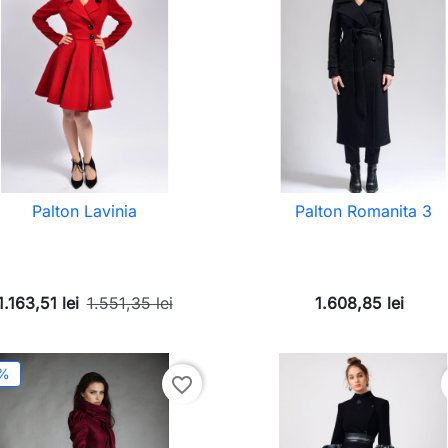
Palton Lavinia
Palton Romanita 3
1.163,51 lei
1.551,35 lei
1.608,85 lei
5%
favorite_border