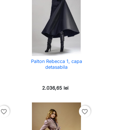
Palton Rebecca 1, capa
detasabila
2.036,65 lei
favorite_border
favorite_border