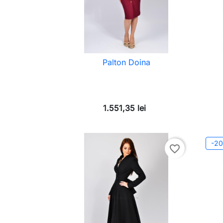
Palton Doina
1.551,35 lei
-2
favorite_border