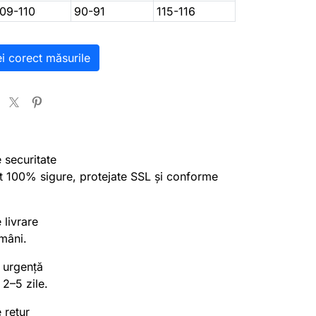
109-110
90-91
115-116
ei corect măsurile
e securitate
nt 100% sigure, protejate SSL și conforme
 livrare
mâni.
 urgență
 2–5 zile.
 retur