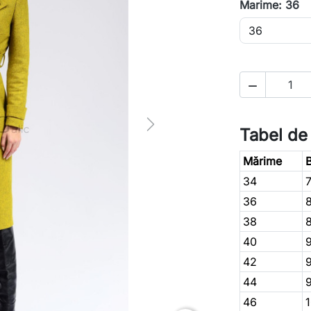
Marime: 36

Next
Tabel de
Mărime
B
34
36
38
40
42
44
46