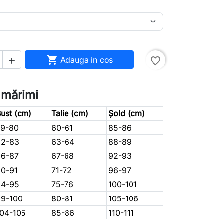

Adauga in cos
favorite_border

 mărimi
ust (cm)
Talie (cm)
Șold (cm)
79-80
60-61
85-86
82-83
63-64
88-89
86-87
67-68
92-93
90-91
71-72
96-97
94-95
75-76
100-101
99-100
80-81
105-106
104-105
85-86
110-111