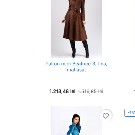
Palton midi Beatrice 3, lina,
matlasat
1.213,48 lei
1.516,85 lei
-1
favorite_border