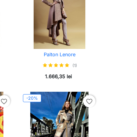
Palton Lenore
(1)
1.666,35 lei
-20%
favorite_border
favorite_border