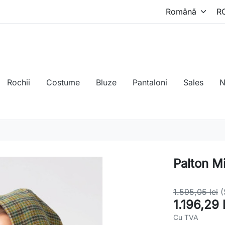
Rochii
Costume
Bluze
Pantaloni
Sales
N
Palton M
1.595,05 lei
(
1.196,29 
Cu TVA