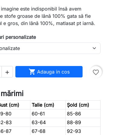
n imagine este indisponibil însă avem
 stofe groase de lână 100% gata să fie
l e gros, din lână 100%, matlasat pt iarnă.
ri personalizate

Adauga in cos
favorite_border

 mărimi
ust (cm)
Talie (cm)
Șold (cm)
79-80
60-61
85-86
82-83
63-64
88-89
86-87
67-68
92-93