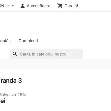

shopping_cart
0
Autentificare
Cos
outăți
Compleuri
search
iranda 3
Salveaza 25%)
lei