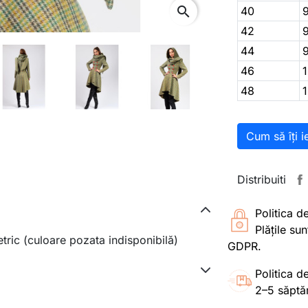
search
40
42
44
46
48
Cum să îți i
Distribuiti
Politica d
Plățile su
tric (culoare pozata indisponibilă)
GDPR.
Politica de
2–5 săptă