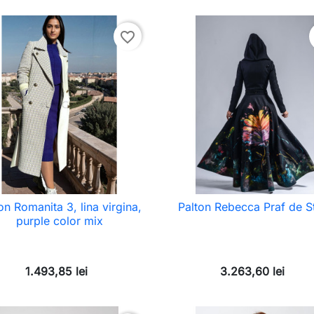
favorite_border
on Romanita 3, lina virgina,
Palton Rebecca Praf de S
purple color mix
1.493,85 lei
3.263,60 lei