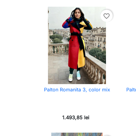
favorite_border
Palton Romanita 3, color mix
Palt
1.493,85 lei