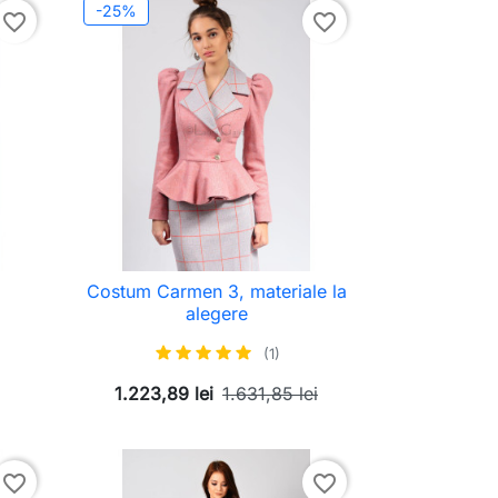
-25%
favorite_border
favorite_border
Costum Carmen 3, materiale la
alegere
(1)
1.223,89 lei
1.631,85 lei
favorite_border
favorite_border