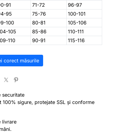
90-91
71-72
96-97
94-95
75-76
100-101
99-100
80-81
105-106
104-105
85-86
110-111
109-110
90-91
115-116
ei corect măsurile
e securitate
nt 100% sigure, protejate SSL și conforme
 livrare
mâni.