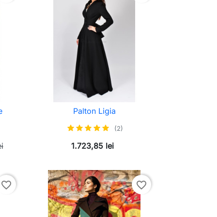
e
Palton Ligia
(2)
i
1.723,85 lei
favorite_border
favorite_border