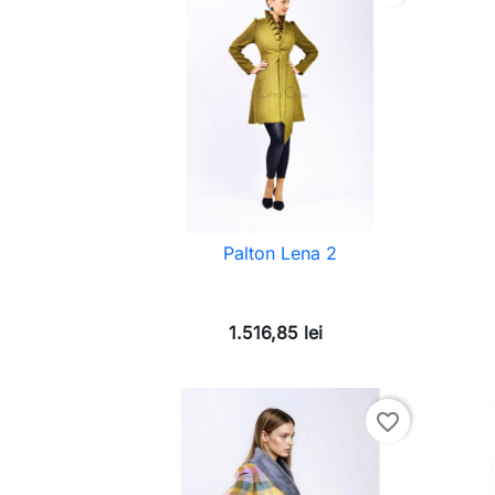
Palton Lena 2
1.516,85 lei
favorite_border