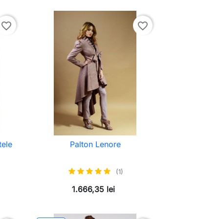
favorite_border
favorite_border
tele
Palton Lenore
(1)
1.666,35 lei