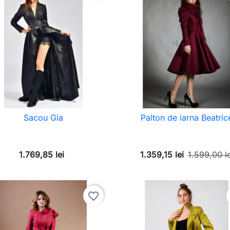
Sacou Gia
Palton de iarna Beatric
1.769,85 lei
1.359,15 lei
1.599,00 le
favorite_border