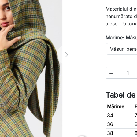
Materialul di
nenumărate de
alese. Paltonu
Marime: Măsu
Next

Tabel de
Mărime
B
34
36
38