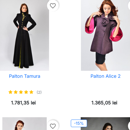
favorite_border
Palton Tamura
Palton Alice 2
(2)
1.781,35 lei
1.365,05 lei
-15%
favorite_border