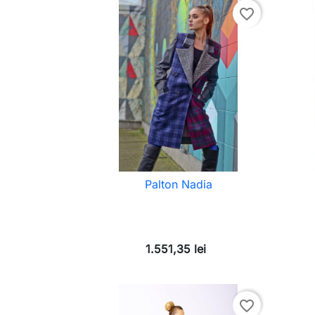
favorite_border
Palton Nadia
1.551,35 lei
favorite_border