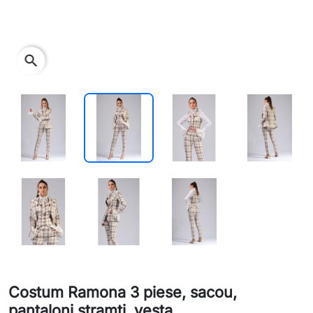
search
Costum Ramona 3 piese, sacou,
pantaloni stramti, vesta