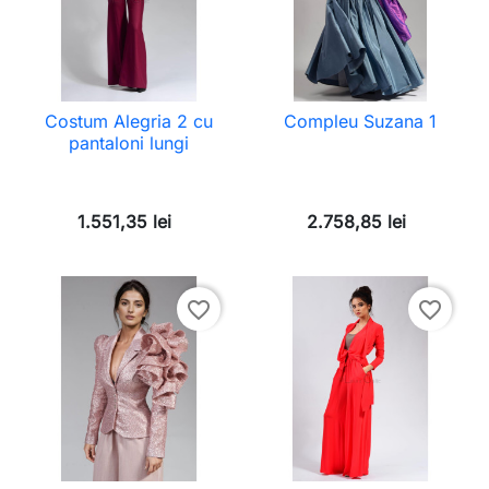
Costum Alegria 2 cu
Compleu Suzana 1
pantaloni lungi
1.551,35 lei
2.758,85 lei
favorite_border
favorite_border