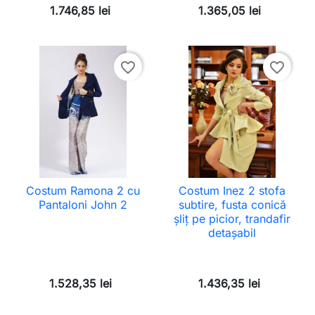
1.746,85 lei
1.365,05 lei
favorite_border
favorite_border
Costum Ramona 2 cu
Costum Inez 2 stofa
Pantaloni John 2
subtire, fusta conică
șliț pe picior, trandafir
detașabil
1.528,35 lei
1.436,35 lei