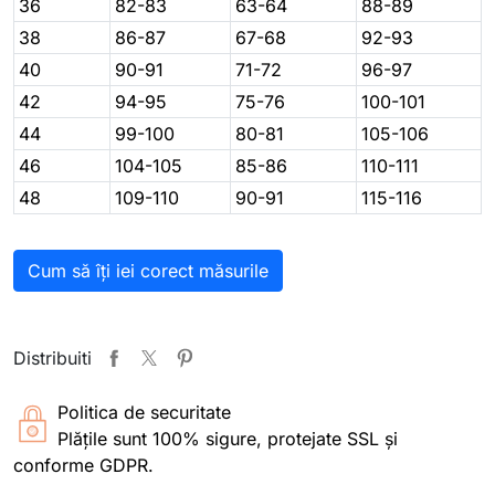
36
82-83
63-64
88-89
38
86-87
67-68
92-93
40
90-91
71-72
96-97
42
94-95
75-76
100-101
44
99-100
80-81
105-106
46
104-105
85-86
110-111
48
109-110
90-91
115-116
Cum să îți iei corect măsurile
Distribuiti
Politica de securitate
Plățile sunt 100% sigure, protejate SSL și
conforme GDPR.