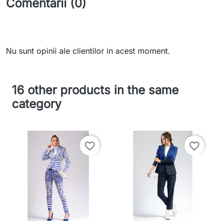
Comentarii (0)
Nu sunt opinii ale clientilor in acest moment.
16 other products in the same
category
favorite_border
favorite_border