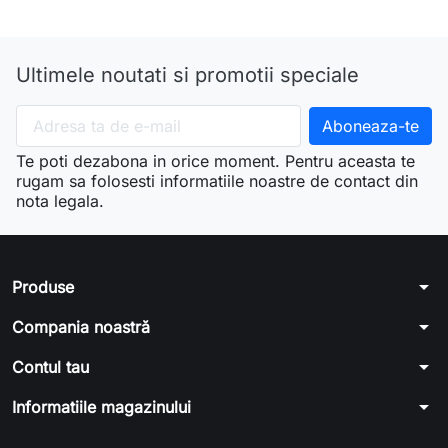
Ultimele noutati si promotii speciale
Te poti dezabona in orice moment. Pentru aceasta te
rugam sa folosesti informatiile noastre de contact din
nota legala.
arrow_drop_down
Produse
arrow_drop_down
Compania noastră
arrow_drop_down
Contul tau
arrow_drop_down
Informatiile magazinului