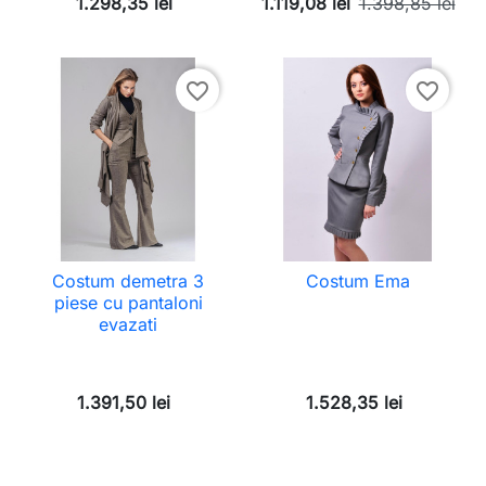
1.298,35 lei
1.119,08 lei
1.398,85 lei
favorite_border
favorite_border
Costum demetra 3
Costum Ema
piese cu pantaloni
evazati
1.391,50 lei
1.528,35 lei