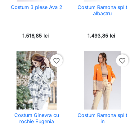
Costum 3 piese Ava 2
Costum Ramona split
albastru
1.516,85 lei
1.493,85 lei
favorite_border
favorite_border
Costum Ginevra cu
Costum Ramona split
rochie Eugenia
in