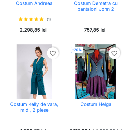
Costum Andreea
Costum Demetra cu
pantaloni John 2
(1)
2.298,85 lei
757,85 lei
-20%
favorite_border
favorite_border
Costum Kelly de vara,
Costum Helga
midi, 2 piese