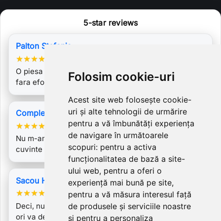
5-star reviews
Palton Stefania
★
★
★
★
★
O piesa exceptionala care te scoate din anonimat
Folosim cookie-uri
fara eforturi suplimentare! I simply…
Acest site web folosește cookie-
uri și alte tehnologii de urmărire
Compleu Catinca
pentru a vă îmbunătăți experiența
★
★
★
★
★
de navigare în următoarele
Nu m-am gandit niciodata ca as putea ramane fara
scopuri:
pentru a activa
cuvinte la primirea unui produs si cu…
funcționalitatea de bază a site-
ului web
,
pentru a oferi o
Sacou Harper
experiență mai bună pe site
,
★
★
★
★
★
pentru a vă măsura interesul față
Deci, nu stiu, ori va schimbati numele in Mrs. Perfect,
de produsele și serviciile noastre
ori va denumiti atelierul Fabrica…
și pentru a personaliza