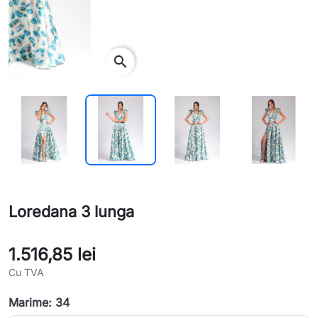
search
Loredana 3 lunga
1.516,85 lei
Cu TVA
Marime: 34