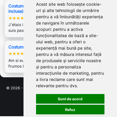
Acest site web folosește cookie-
Costum Inez 1 cu Fusta Marisa (cureaua nu este
uri și alte tehnologii de urmărire
inclusa), stofa lina 100%, fusta pliuri si jupa tulle.
pentru a vă îmbunătăți experiența
★
★
★
★
★
de navigare în următoarele
J'étais impatiente de recevoir ma commande et je ne
scopuri:
pentru a activa
suis pas déçue. L'ensemble est très…
funcționalitatea de bază a site-
ului web
,
pentru a oferi o
Costum Malena
experiență mai bună pe site
,
★
★
★
★
★
pentru a vă măsura interesul față
Am si eu costumul. Ma mândresc cu el! Foarte
de produsele și serviciile noastre
frumos lucrat. Material bun si arata in…
și pentru a personaliza
interacțiunile de marketing
,
pentru
a livra reclame care sunt mai
relevante pentru dvs
.
© 2026 - Software pentru comert electronic de PrestaShop™
Sunt de acord
Refuz