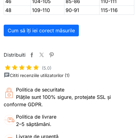
46
104-105
85-86
110-111
48
109-110
90-91
115-116
Cum să îți iei corect măsurile
Distribuiti
(5.0)
Cititi recenziile utilizatorilor (1)
Politica de securitate
Plățile sunt 100% sigure, protejate SSL și
conforme GDPR.
Politica de livrare
2–5 săptămâni.
Livrare de urgență