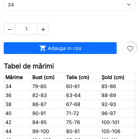



Adauga in cos
favorite_border
Tabel de mărimi
Mărime
Bust (cm)
Talie (cm)
Șold (cm)
34
79-80
60-61
85-86
36
82-83
63-64
88-89
38
86-87
67-68
92-93
40
90-91
71-72
96-97
42
94-95
75-76
100-101
44
99-100
80-81
105-106