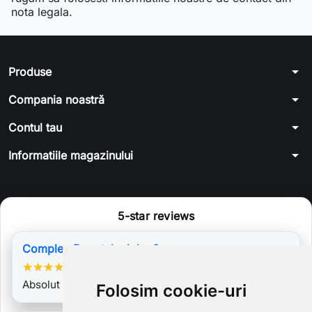
nota legala.
arrow_drop_down
Produse
arrow_drop_down
Compania noastră
arrow_drop_down
Contul tau
arrow_drop_down
Informatiile magazinului
5-star reviews
Compleu Donatela John 2
★
★
★
★
★
Absolut minunat! Multumesc Laurei si echipei sale!
Folosim cookie-uri