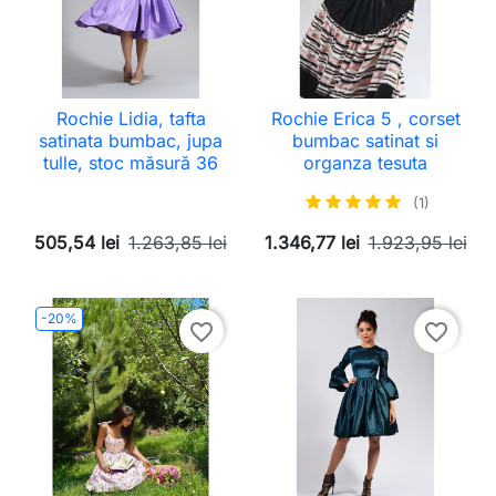
Rochie Lidia, tafta
Rochie Erica 5 , corset
satinata bumbac, jupa
bumbac satinat si
tulle, stoc măsură 36
organza tesuta
(1)
505,54 lei
1.263,85 lei
1.346,77 lei
1.923,95 lei
-20%
favorite_border
favorite_border