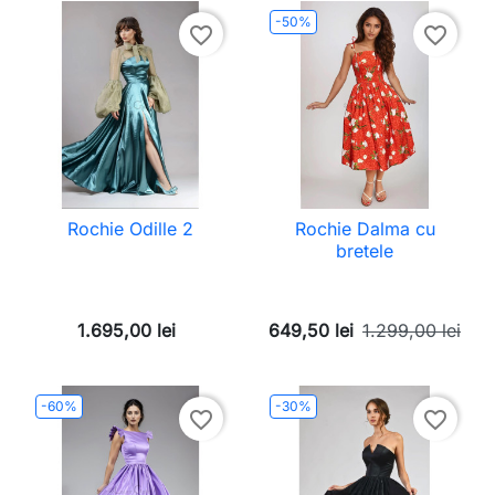
-50%
favorite_border
favorite_border
Rochie Odille 2
Rochie Dalma cu
bretele
1.695,00 lei
649,50 lei
1.299,00 lei
-60%
-30%
favorite_border
favorite_border