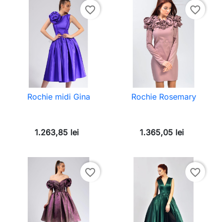
favorite_border
favorite_border
Rochie midi Gina
Rochie Rosemary
1.263,85 lei
1.365,05 lei
favorite_border
favorite_border