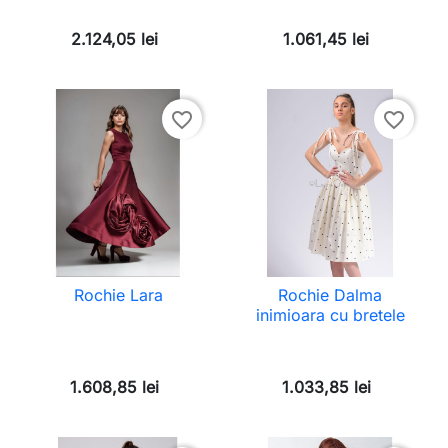
2.124,05 lei
1.061,45 lei
favorite_border
favorite_border
Rochie Lara
Rochie Dalma
inimioara cu bretele
1.608,85 lei
1.033,85 lei