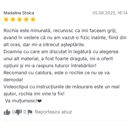
Madalina Stoica
05.08.2025, 16:14
Rochia este minunată, recunosc ca imi faceam griji, 
avand în vedere că nu am vazut-o fizic inainte, fiind din 
alt oras, dar mi-a intrecut așteptările.

Doamna cu care am discutat în legătură cu alegerea 
unui alt material, a fost foarte draguta, mi-a oferit 
opțiuni și mi-a raspuns tuturor întrebărilor!

Recomand cu caldura, este o rochie ce nu se va 
demoda!

Videoclipul cu instrucțiunile de măsurare este un real 
ajutor, rochia imi vine la fix! 

 Va mulțumesc!❤️
0
0
Raporteaza abuz