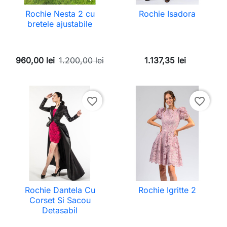
Rochie Nesta 2 cu
Rochie Isadora
bretele ajustabile
960,00 lei
1.200,00 lei
1.137,35 lei
favorite_border
favorite_border
Rochie Dantela Cu
Rochie Igritte 2
Corset Si Sacou
Detasabil