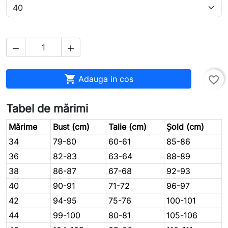



Adauga in cos
favorite_border
Tabel de mărimi
Mărime
Bust (cm)
Talie (cm)
Șold (cm)
34
79-80
60-61
85-86
36
82-83
63-64
88-89
38
86-87
67-68
92-93
40
90-91
71-72
96-97
42
94-95
75-76
100-101
44
99-100
80-81
105-106