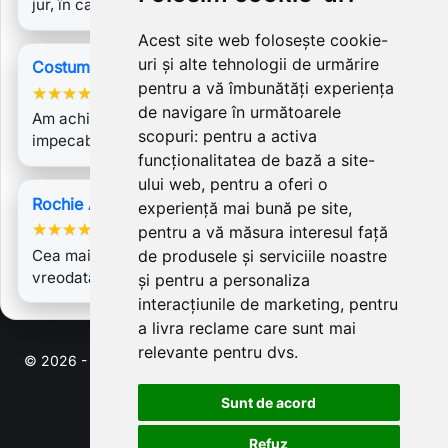
jur, în care mă simt fericită!…
Acest site web folosește cookie-
uri și alte tehnologii de urmărire
Costum Carmen 2 imitatie piele
pentru a vă îmbunătăți experiența
★
★
★
★
★
de navigare în următoarele
Am achiziționat acest SUPERB costum. Este lucrat
scopuri:
pentru a activa
impecabil. Îl iubesc efectiv! Trebuie să…
funcționalitatea de bază a site-
ului web
,
pentru a oferi o
Rochie Antonia 3
experiență mai bună pe site
,
★
★
★
★
★
pentru a vă măsura interesul față
Cea mai frumoasa rochie pe care am avut-o
de produsele și serviciile noastre
vreodata!
și pentru a personaliza
interacțiunile de marketing
,
pentru
a livra reclame care sunt mai
relevante pentru dvs
.
© 2026 - Software pentru comert electronic de PrestaShop™
Sunt de acord
Refuz