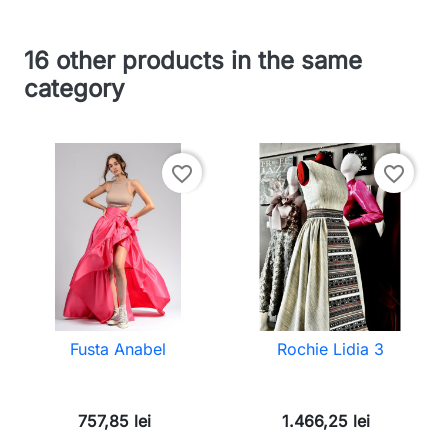
16 other products in the same
category
favorite_border
favorite_border
Fusta Anabel
Rochie Lidia 3
757,85 lei
1.466,25 lei