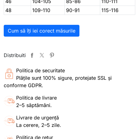
46
104-105
85-86
110-111
48
109-110
90-91
115-116
Cum să îți iei corect măsurile
Distribuiti
Politica de securitate
Plățile sunt 100% sigure, protejate SSL și
conforme GDPR.
Politica de livrare
2–5 săptămâni.
Livrare de urgență
La cerere, 2–5 zile.
Politica de retur