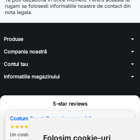
rugam sa folosesti informatiile noastre de contact din
nota legala.
arrow_drop_down
Produse
arrow_drop_down
Compania noastră
arrow_drop_down
Contul tau
arrow_drop_down
Informatiile magazinului
5-star reviews
Costum Smart-Cargo impermeabil
★
★
★
★
★
Un costum modern din lână foarte apreciat de cei din
Folosim cookie-uri