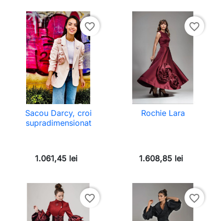
favorite_border
favorite_border
Sacou Darcy, croi
Rochie Lara
supradimensionat
1.061,45 lei
1.608,85 lei
favorite_border
favorite_border