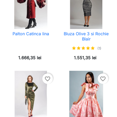
Palton Catinca lina
Bluza Olive 3 si Rochie
Blair
(1)
1.666,35 lei
1.551,35 lei
favorite_border
favorite_border