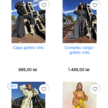
favorite_border
favorite_border
Capa gothic-chic
Compleu cargo-
gothic-chic
999,00 lei
1.499,00 lei
-25%
favorite_border
favorite_border