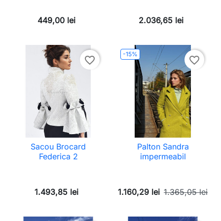
449,00 lei
2.036,65 lei
-15%
favorite_border
favorite_border
Sacou Brocard
Palton Sandra
Federica 2
impermeabil
1.493,85 lei
1.160,29 lei
1.365,05 lei