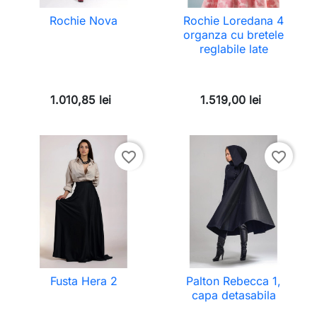
Rochie Nova
Rochie Loredana 4
organza cu bretele
reglabile late
1.010,85 lei
1.519,00 lei
favorite_border
favorite_border
Fusta Hera 2
Palton Rebecca 1,
capa detasabila