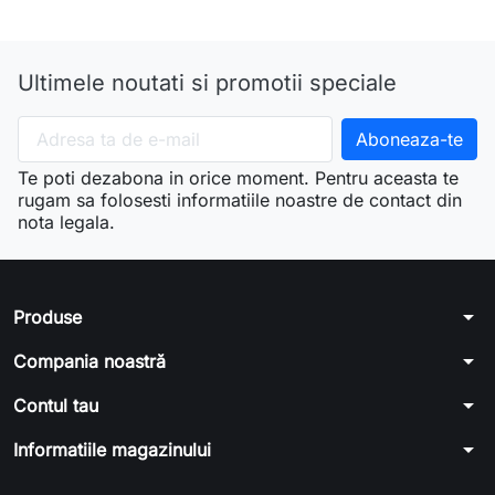
Ultimele noutati si promotii speciale
Te poti dezabona in orice moment. Pentru aceasta te
rugam sa folosesti informatiile noastre de contact din
nota legala.
arrow_drop_down
Produse
arrow_drop_down
Compania noastră
arrow_drop_down
Contul tau
arrow_drop_down
Informatiile magazinului