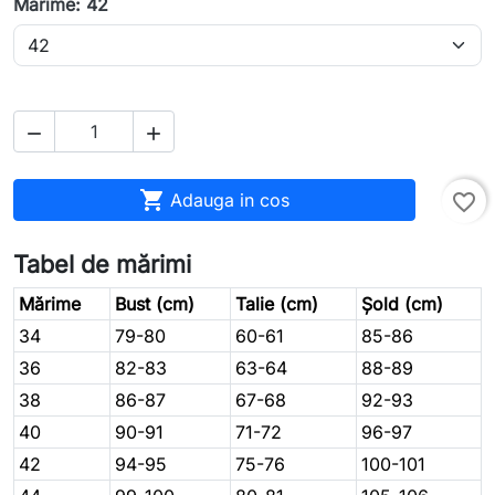
Marime: 42



Adauga in cos
favorite_border
Tabel de mărimi
Mărime
Bust (cm)
Talie (cm)
Șold (cm)
34
79-80
60-61
85-86
36
82-83
63-64
88-89
38
86-87
67-68
92-93
40
90-91
71-72
96-97
42
94-95
75-76
100-101