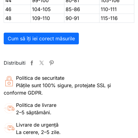
44
99-100
80-81
105-106
46
104-105
85-86
110-111
48
109-110
90-91
115-116
Cum să îți iei corect măsurile
Distribuiti
Politica de securitate
Plățile sunt 100% sigure, protejate SSL și
conforme GDPR.
Politica de livrare
2–5 săptămâni.
Livrare de urgență
La cerere, 2–5 zile.