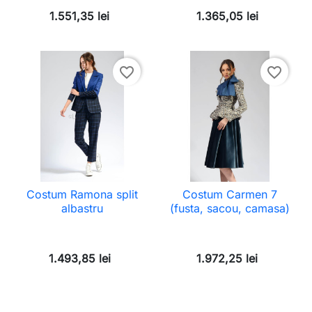
1.551,35 lei
1.365,05 lei
favorite_border
favorite_border
Costum Ramona split
Costum Carmen 7
albastru
(fusta, sacou, camasa)
1.493,85 lei
1.972,25 lei