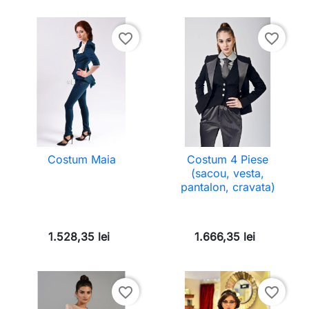
favorite_border
favorite_border
Costum Maia
Costum 4 Piese
(sacou, vesta,
pantalon, cravata)
1.528,35 lei
1.666,35 lei
favorite_border
favorite_border