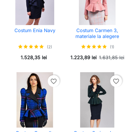
Costum Enia Navy
Costum Carmen 3,
materiale la alegere
(2)
(1)
1.528,35 lei
1.223,89 lei
1.631,85 lei
favorite_border
favorite_border