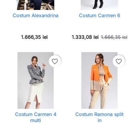
Costum Alexandrina
Costum Carmen 6
1.666,35 lei
1.333,08 lei
1.666,35 lei
favorite_border
favorite_border
Costum Carmen 4
Costum Ramona split
multi
in