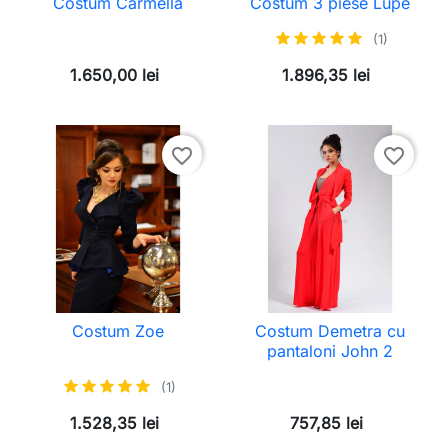
Costum Carmella
Costum 3 piese Lupe
(1)
1.650,00 lei
1.896,35 lei
favorite_border
favorite_border
Costum Zoe
Costum Demetra cu
pantaloni John 2
(1)
1.528,35 lei
757,85 lei