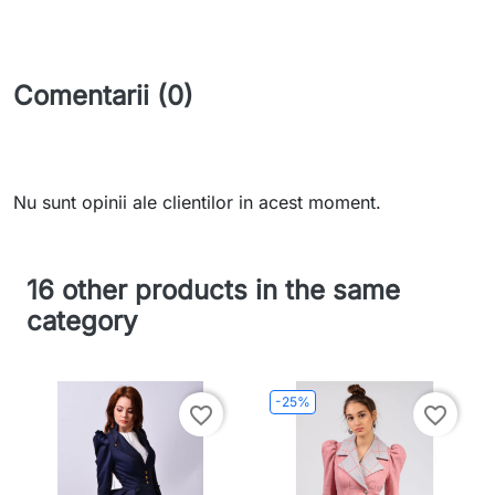
Comentarii (0)
Nu sunt opinii ale clientilor in acest moment.
16 other products in the same
category
-25%
favorite_border
favorite_border