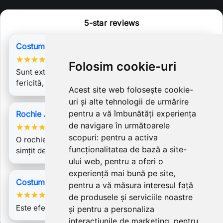
5-star reviews
Costum 2 piese Luana
★
★
★
★
★
Folosim cookie-uri
Sunt extrem de mulțumită și totodată la fel de
fericită, implinita, deoarece azi am…
Acest site web folosește cookie-
uri și alte tehnologii de urmărire
pentru a vă îmbunătăți experiența
Rochie Adelina
de navigare în următoarele
★
★
★
★
★
scopuri:
pentru a activa
O rochie gingașă și elegantă,lucrată impecabil.M-am
funcționalitatea de bază a site-
simțit deosebită!Multumesc,Laura…
ului web
,
pentru a oferi o
experiență mai bună pe site
,
Costum Carmen 2 turquoise
pentru a vă măsura interesul față
★
★
★
★
★
de produsele și serviciile noastre
Este efectiv sublim! Bravo!
și pentru a personaliza
interacțiunile de marketing
,
pentru