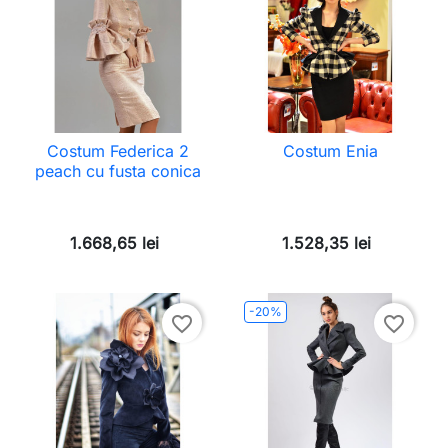
Costum Federica 2
Costum Enia
peach cu fusta conica
1.668,65 lei
1.528,35 lei
-20%
favorite_border
favorite_border