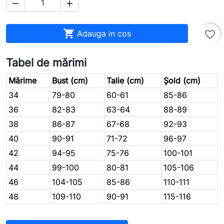



Adauga in cos
favorite_border
Tabel de mărimi
Mărime
Bust (cm)
Talie (cm)
Șold (cm)
34
79-80
60-61
85-86
36
82-83
63-64
88-89
38
86-87
67-68
92-93
40
90-91
71-72
96-97
42
94-95
75-76
100-101
44
99-100
80-81
105-106
46
104-105
85-86
110-111
48
109-110
90-91
115-116