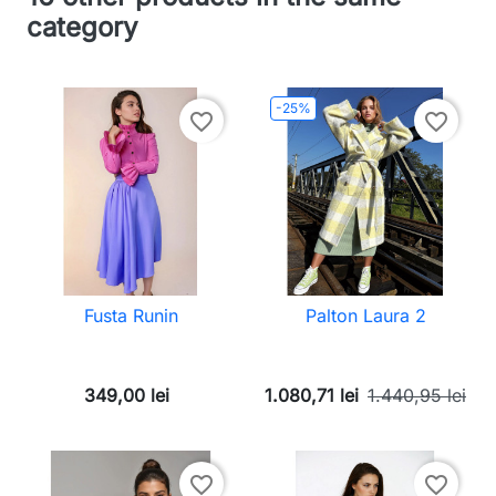
category
-25%
favorite_border
favorite_border
Fusta Runin
Palton Laura 2
349,00 lei
1.080,71 lei
1.440,95 lei
favorite_border
favorite_border