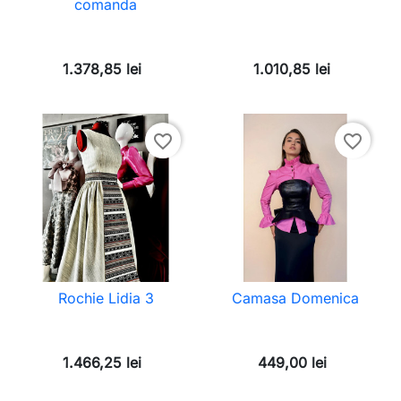
comanda
1.378,85 lei
1.010,85 lei
favorite_border
favorite_border
Rochie Lidia 3
Camasa Domenica
1.466,25 lei
449,00 lei