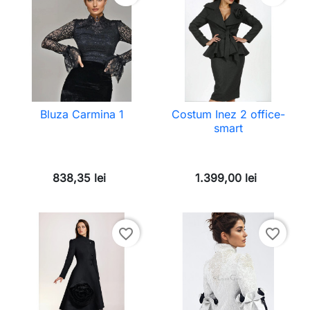
Bluza Carmina 1
Costum Inez 2 office-
smart
838,35 lei
1.399,00 lei
favorite_border
favorite_border