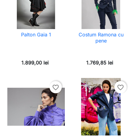
Palton Gaia 1
Costum Ramona cu
pene
1.899,00 lei
1.769,85 lei
favorite_border
favorite_border