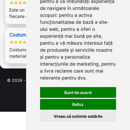
pentru a vă îmbunătăți experiența
★
★
★
★
★
de navigare în următoarele
Este un palton superb Te simți ca și o prințesă de
scopuri:
pentru a activa
fiecare dată. Calitate maximă.…
funcționalitatea de bază a site-
ului web
,
pentru a oferi o
Costum Gilda
experiență mai bună pe site
,
★
★
★
★
★
pentru a vă măsura interesul față
Costumul Gilda (pe care l-am comandat alegand
de produsele și serviciile noastre
materialul in carouri de la costumul…
și pentru a personaliza
interacțiunile de marketing
,
pentru
a livra reclame care sunt mai
relevante pentru dvs
.
© 2026 - Software pentru comert electronic de PrestaShop™
Sunt de acord
Refuz
Vreau să schimb setările