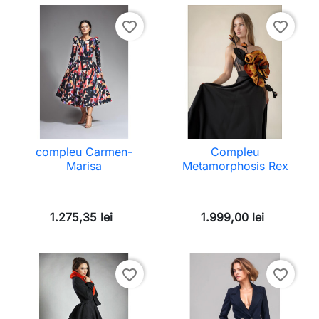
favorite_border
favorite_border
compleu Carmen-
Compleu
Marisa
Metamorphosis Rex
1.275,35 lei
1.999,00 lei
favorite_border
favorite_border