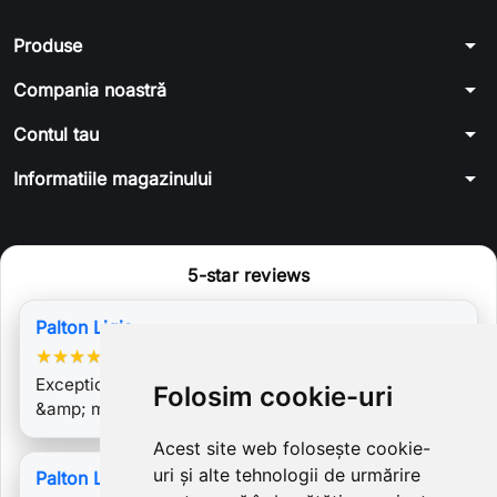
arrow_drop_down
Produse
arrow_drop_down
Compania noastră
arrow_drop_down
Contul tau
arrow_drop_down
Informatiile magazinului
5-star reviews
Palton Ligia
★
★
★
★
★
Exceptional costumul. A venit perfect pe marime
Folosim cookie-uri
&amp; materialul este de calitate. Foarte…
Acest site web folosește cookie-
uri și alte tehnologii de urmărire
Palton Ligia 3