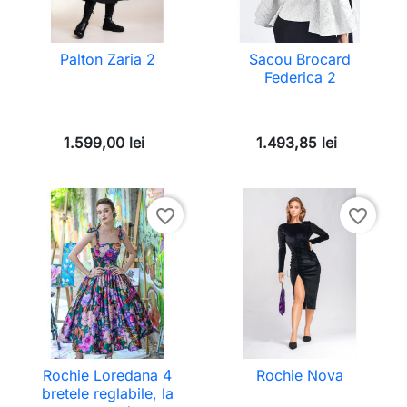
Palton Zaria 2
Sacou Brocard
Federica 2
1.599,00 lei
1.493,85 lei
favorite_border
favorite_border
Rochie Loredana 4
Rochie Nova
bretele reglabile, la