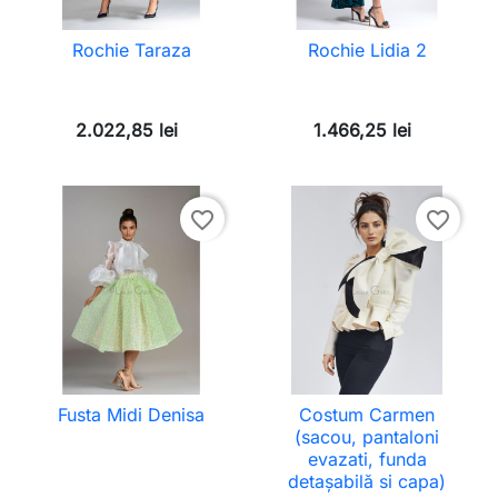
Rochie Taraza
Rochie Lidia 2
2.022,85 lei
1.466,25 lei
favorite_border
favorite_border
Fusta Midi Denisa
Costum Carmen
(sacou, pantaloni
evazati, funda
detașabilă si capa)