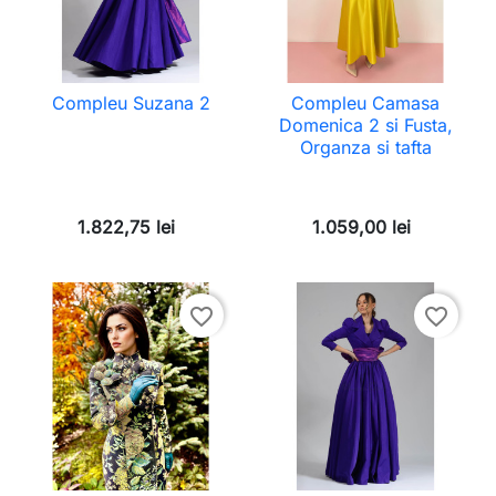
Compleu Suzana 2
Compleu Camasa
Domenica 2 si Fusta,
Organza si tafta
1.822,75 lei
1.059,00 lei
favorite_border
favorite_border