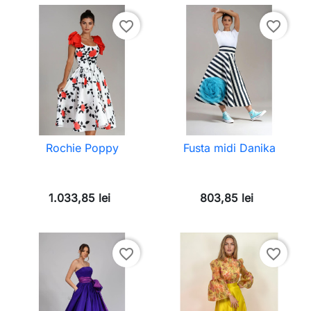
favorite_border
favorite_border
Rochie Poppy
Fusta midi Danika
1.033,85 lei
803,85 lei
favorite_border
favorite_border