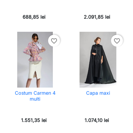
688,85 lei
2.091,85 lei
favorite_border
favorite_border
Costum Carmen 4
Capa maxi
multi
1.551,35 lei
1.074,10 lei