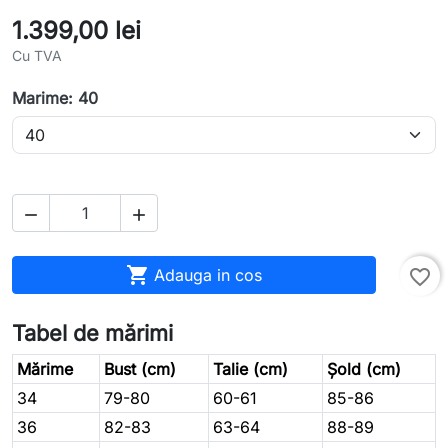
1.399,00 lei
Cu TVA
Marime: 40



Adauga in cos
favorite_border
Tabel de mărimi
Mărime
Bust (cm)
Talie (cm)
Șold (cm)
34
79-80
60-61
85-86
36
82-83
63-64
88-89