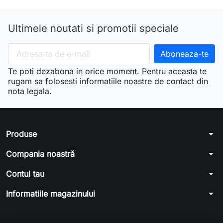
Ultimele noutati si promotii speciale
Te poti dezabona in orice moment. Pentru aceasta te
rugam sa folosesti informatiile noastre de contact din
nota legala.
arrow_drop_down
Produse
arrow_drop_down
Compania noastră
arrow_drop_down
Contul tau
arrow_drop_down
Informatiile magazinului