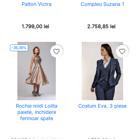
Palton Victra
Compleu Suzana 1
1.799,00 lei
2.758,85 lei
-36,39%
favorite_border
favorite_border
Rochie midi Lolita
Costum Eva, 3 piese
paiete, inchidere
fermoar spate