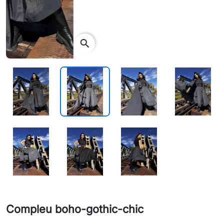
search
Compleu boho-gothic-chic