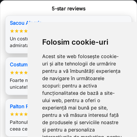
5-star reviews
Sacou Alegria
★
★
★
★
★
Un costum deosebit de frumos, cu care am fost
Folosim cookie-uri
admirata la un vernisaj atat de tanara…
Acest site web folosește cookie-
uri și alte tehnologii de urmărire
Costum Sabrine 2
pentru a vă îmbunătăți experiența
★
★
★
★
★
de navigare în următoarele
Foarte mulțumită de costum! Ador sa am lucruri
scopuri:
pentru a activa
unicate! Sunt pe gustul meu multe costume…
funcționalitatea de bază a site-
ului web
,
pentru a oferi o
Palton Romanita 3
experiență mai bună pe site
,
★
★
★
★
★
pentru a vă măsura interesul față
Paltonul este de o calitate superioara, mult peste
de produsele și serviciile noastre
ceea ce gasesti in comerț. Mega…
și pentru a personaliza