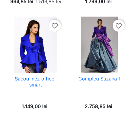
964,85 lei
1.516,85 lei
1.799,00 lei
favorite_border
favorite_border
Sacou Inez office-
Compleu Suzana 1
smart
1.149,00 lei
2.758,85 lei