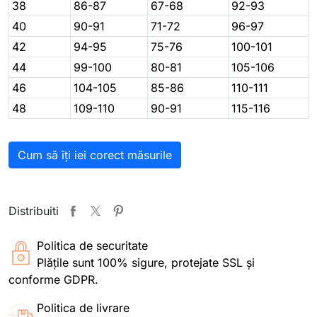
38
86-87
67-68
92-93
40
90-91
71-72
96-97
42
94-95
75-76
100-101
44
99-100
80-81
105-106
46
104-105
85-86
110-111
48
109-110
90-91
115-116
Cum să îți iei corect măsurile
Distribuiti
Politica de securitate
Plățile sunt 100% sigure, protejate SSL și
conforme GDPR.
Politica de livrare